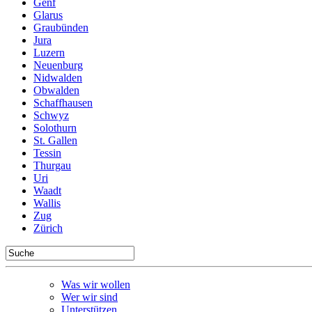
Genf
Glarus
Graubünden
Jura
Luzern
Neuenburg
Nidwalden
Obwalden
Schaffhausen
Schwyz
Solothurn
St. Gallen
Tessin
Thurgau
Uri
Waadt
Wallis
Zug
Zürich
Was wir wollen
Wer wir sind
Unterstützen