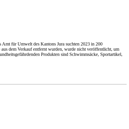
as Amt für Umwelt des Kantons Jura suchten 2023 in 200
 aus dem Verkauf entfernt wurden, wurde nicht veröffentlicht, um
undheits­ge­fähr­denden Produkten sind Schwimmsäcke, Sport­arti­kel,