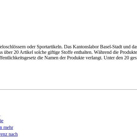
eloschlössern oder Sportartikeln. Das Kantonslabor Basel-Stadt und d
über 20 Artikel solche giftige Stoffe enthalten. Während die Produkte
fentlichkeitsgesetz die Namen der Produkte verlangt. ­Unter den 20 ges
n
ie
en mehr
renz nach