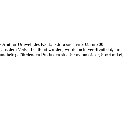
as Amt für Umwelt des Kantons Jura suchten 2023 in 200
 aus dem Verkauf entfernt wurden, wurde nicht veröffentlicht, um
undheits­ge­fähr­denden Produkten sind Schwimmsäcke, Sport­arti­kel,