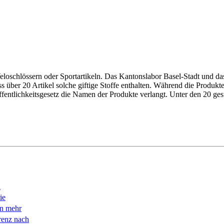
eloschlössern oder Sportartikeln. Das Kantonslabor Basel-Stadt und d
über 20 Artikel solche giftige Stoffe enthalten. Während die Produkte
fentlichkeitsgesetz die Namen der Produkte verlangt. ­Unter den 20 ges
n
ie
en mehr
renz nach