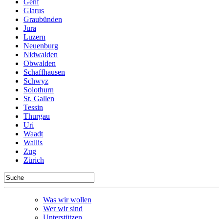
Genf
Glarus
Graubünden
Jura
Luzern
Neuenburg
Nidwalden
Obwalden
Schaffhausen
Schwyz
Solothurn
St. Gallen
Tessin
Thurgau
Uri
Waadt
Wallis
Zug
Zürich
Was wir wollen
Wer wir sind
Unterstützen