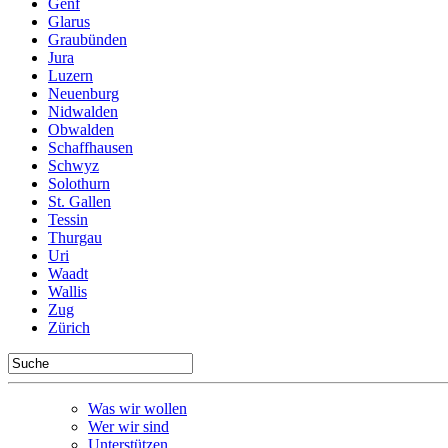
Genf
Glarus
Graubünden
Jura
Luzern
Neuenburg
Nidwalden
Obwalden
Schaffhausen
Schwyz
Solothurn
St. Gallen
Tessin
Thurgau
Uri
Waadt
Wallis
Zug
Zürich
Was wir wollen
Wer wir sind
Unterstützen