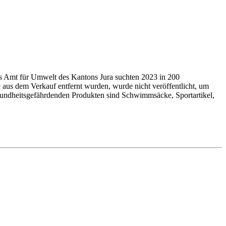
as Amt für Umwelt des Kantons Jura suchten 2023 in 200
 aus dem Verkauf entfernt wurden, wurde nicht veröffentlicht, um
undheits­ge­fähr­denden Produkten sind Schwimmsäcke, Sport­arti­kel,