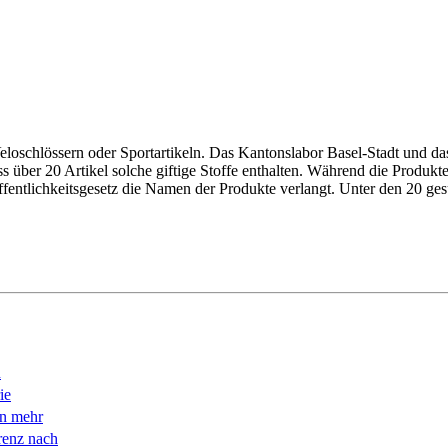
eloschlössern oder Sportartikeln. Das Kantonslabor Basel-Stadt und d
über 20 Artikel solche giftige Stoffe enthalten. Während die Produkte
fentlichkeitsgesetz die Namen der Produkte verlangt. ­Unter den 20 ges
n
ie
en mehr
renz nach