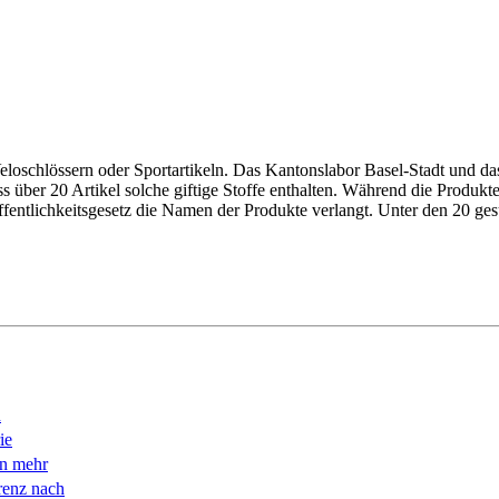
eloschlössern oder Sportartikeln. Das Kantonslabor Basel-Stadt und d
über 20 Artikel solche giftige Stoffe enthalten. Während die Produkte
fentlichkeitsgesetz die Namen der Produkte verlangt. ­Unter den 20 ges
n
ie
en mehr
renz nach