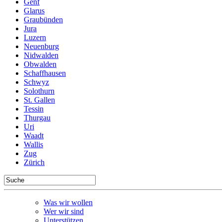
Genf
Glarus
Graubünden
Jura
Luzern
Neuenburg
Nidwalden
Obwalden
Schaffhausen
Schwyz
Solothurn
St. Gallen
Tessin
Thurgau
Uri
Waadt
Wallis
Zug
Zürich
Was wir wollen
Wer wir sind
Unterstützen