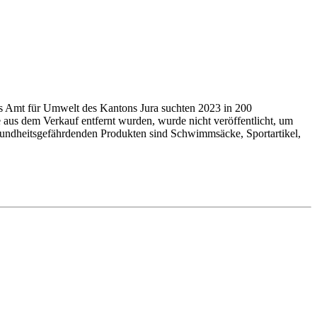
as Amt für Umwelt des Kantons Jura suchten 2023 in 200
 aus dem Verkauf entfernt wurden, wurde nicht veröffentlicht, um
undheits­ge­fähr­denden Produkten sind Schwimmsäcke, Sport­arti­kel,