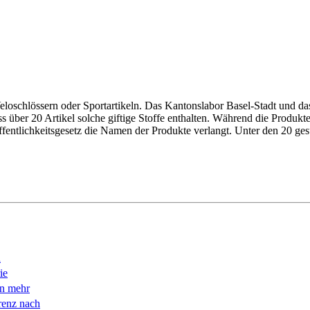
eloschlössern oder Sportartikeln. Das Kantonslabor Basel-Stadt und d
über 20 Artikel solche giftige Stoffe enthalten. Während die Produkte
fentlichkeitsgesetz die Namen der Produkte verlangt. ­Unter den 20 ges
n
ie
en mehr
renz nach