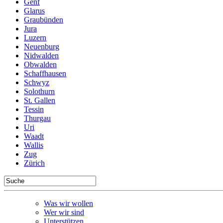
Genf
Glarus
Graubünden
Jura
Luzern
Neuenburg
Nidwalden
Obwalden
Schaffhausen
Schwyz
Solothurn
St. Gallen
Tessin
Thurgau
Uri
Waadt
Wallis
Zug
Zürich
Was wir wollen
Wer wir sind
Unterstützen