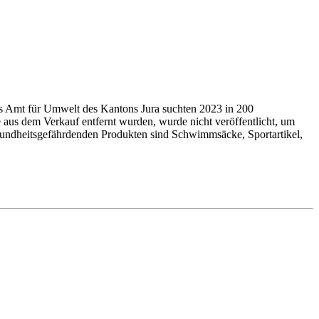
as Amt für Umwelt des Kantons Jura suchten 2023 in 200
 aus dem Verkauf entfernt wurden, wurde nicht veröffentlicht, um
undheits­ge­fähr­denden Produkten sind Schwimmsäcke, Sport­arti­kel,