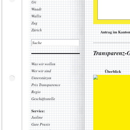
Uri
Waadt
Wallis
Zug
Zürich
Antrag im Kanton 
Markus Feh
Transparenz-G
Gefährlich
Gifte Weich
Was wir wollen
Sportartike
suchten 202
Wer wir sind
Überblick
über 20 Arti
Unterstützen
wurden, wurd
gestützt auf
Prix Transparence
gesundheits­
Regio
bekannter M
Link zu
Geschäftsstelle
Downloa
Service:
Jusline
Gute Praxis