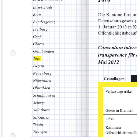
Basel-Stadt
Die Kantone Jura u
Bern
Datenschutzgesetz (
Bundesgesetz
1. Januar 2013 in K
Freiburg
Öffentlichkeitsbeauf
Genf
Glarus
Convention interca
Graubünden
transparence für
Jura
Mai 2012
Luzern
Neuenburg
Grundlagen
Nidwalden
Obwalden
Verfassungsartikel
Schaffhausen
Schwyz
Solothurn
Gesetz in Kraft seit
St. Gallen
Links
Tessin
Kantonaler
Thurgau
Öffentlichkeitsbeaufft