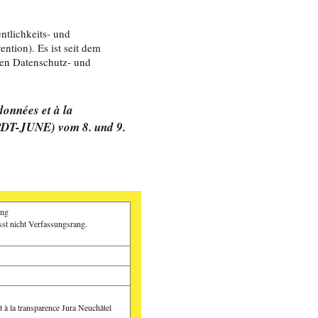
tlichkeits- und
tion). Es ist seit dem
den Datenschutz- und
onnées et à la
PDT-JUNE) vom 8. und 9.
ung
sst nicht Verfassungsrang.
t à la transparence Jura Neuchâtel