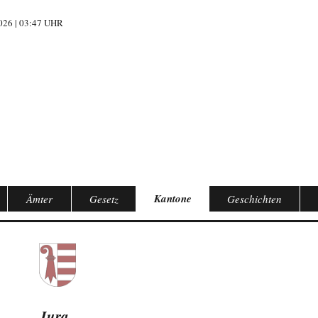
26 | 03:47 UHR
Kantone
Ämter
Gesetz
Geschichten
Jura