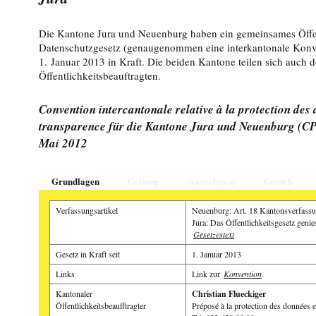
Die Kantone Jura und Neuenburg haben ein gemeinsames Öffen
Datenschutzgesetz (genaugenommen eine interkantonale Konven
1. Januar 2013 in Kraft. Die beiden Kantone teilen sich auch 
Öffentlichkeitsbeauftragten.
Convention intercantonale relative à la protection des d
transparence für die Kantone Jura und Neuenburg (C
Mai 2012
Grundlagen
Geltung
Ausnahmen
Gesuch
Verfassungsartikel
Neuenburg: Art. 18 Kantonsverfass
Jura: Das Öffentlichkeitsgesetz genie
Gesetzestext
Gesetz in Kraft seit
1. Januar 2013
Links
Link zur
Konvention
.
Kantonaler
Christian Flueckiger
Öffentlichkeitsbeaufftragter
Préposé à la protection des données e