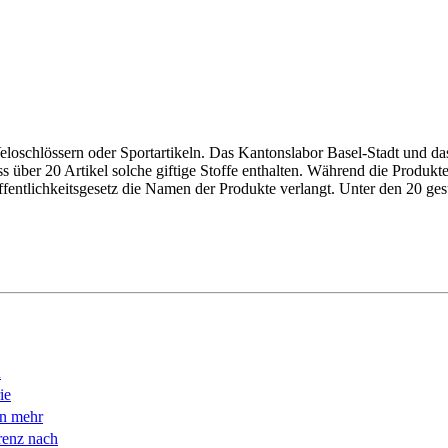
eloschlössern oder Sportartikeln. Das Kantonslabor Basel-Stadt und d
über 20 Artikel solche giftige Stoffe enthalten. Während die Produkte
fentlichkeitsgesetz die Namen der Produkte verlangt. ­Unter den 20 ges
n
ie
en mehr
renz nach