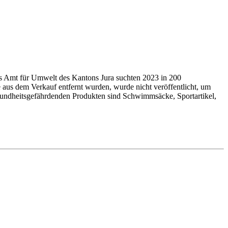
as Amt für Umwelt des Kantons Jura suchten 2023 in 200
 aus dem Verkauf entfernt wurden, wurde nicht veröffentlicht, um
undheits­ge­fähr­denden Produkten sind Schwimmsäcke, Sport­arti­kel,