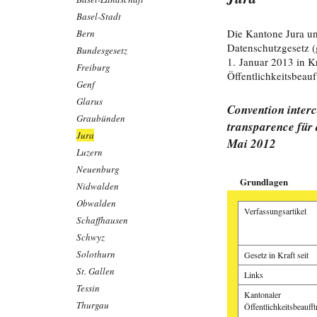
Basel-Stadt
Die Kantone Jura u
Bern
Datenschutzgesetz (
Bundesgesetz
1. Januar 2013 in K
Freiburg
Öffentlichkeitsbeauf
Genf
Glarus
Convention interca
Graubünden
transparence für
Jura
Mai 2012
Luzern
Neuenburg
Grundlagen
Nidwalden
Obwalden
Verfassungsartikel
Schaffhausen
Schwyz
Solothurn
Gesetz in Kraft seit
St. Gallen
Links
Tessin
Kantonaler
Thurgau
Öffentlichkeitsbeaufft