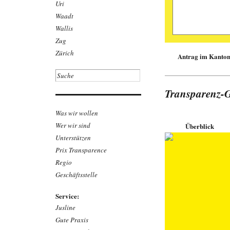
Uri
Waadt
Wallis
Zug
Zürich
Antrag im Kanton 
Markus Feh
Transparenz-G
Gefährlich
Gifte Weich
Was wir wollen
Sportartike
suchten 202
Wer wir sind
Überblick
über 20 Arti
Unterstützen
wurden, wurd
gestützt auf
Prix Transparence
gesundheits­
Regio
bekannter M
Link zu
Geschäftsstelle
Downloa
Service:
Jusline
Gute Praxis