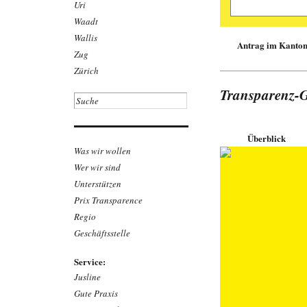
Uri
Markus Fehlmann,
Waadt
Gefährliche Wei
Wallis
Antrag im Kanton 
Gifte Weichmacher
Zug
Sportartikeln. Da
suchten 2023 in 2
Zürich
über 20 Artikel so
wurden, wurde nich
Transparenz-G
gestützt auf das Ö
gesundheits­ge­fäh
bekannter Marken
Link zum Beit
Überblick
Was wir wollen
Download befr
Wer wir sind
Unterstützen
Prix Transparence
Regio
Geschäftsstelle
Service:
Jusline
Gute Praxis