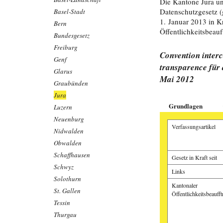
Die Kantone Jura u
Datenschutzgesetz (
Basel-Stadt
1. Januar 2013 in K
Bern
Öffentlichkeitsbeauf
Bundesgesetz
Freiburg
Convention interca
Genf
transparence für
Glarus
Mai 2012
Graubünden
Jura
Grundlagen
Luzern
Neuenburg
Verfassungsartikel
Nidwalden
Obwalden
Schaffhausen
Gesetz in Kraft seit
Schwyz
Links
Solothurn
Kantonaler
St. Gallen
Öffentlichkeitsbeaufft
Tessin
Thurgau