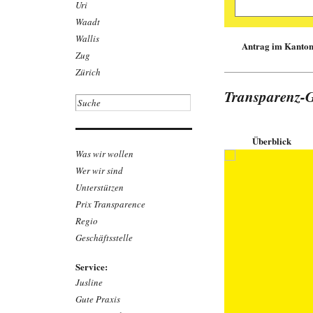
Uri
Waadt
Wallis
Antrag im Kanton 
Zug
Zürich
Markus Feh
Transparenz-G
Gefährlich
Gifte Weich
Sportartike
suchten 202
Überblick
über 20 Arti
Was wir wollen
wurden, wurd
gestützt auf
Wer wir sind
gesundheits­
Unterstützen
bekannter M
Prix Transparence
Link zu
Downloa
Regio
Geschäftsstelle
Service:
Jusline
Gute Praxis