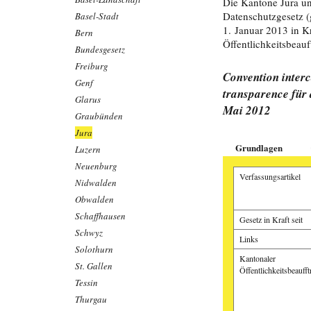
Die Kantone Jura u
Datenschutzgesetz (
Basel-Stadt
1. Januar 2013 in K
Bern
Öffentlichkeitsbeauf
Bundesgesetz
Freiburg
Convention interca
Genf
transparence für
Glarus
Mai 2012
Graubünden
Jura
Grundlagen
Luzern
Neuenburg
Verfassungsartikel
Nidwalden
Obwalden
Schaffhausen
Gesetz in Kraft seit
Schwyz
Links
Solothurn
Kantonaler
St. Gallen
Öffentlichkeitsbeaufft
Tessin
Thurgau