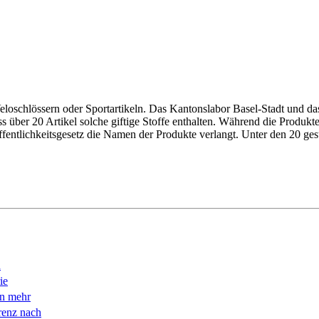
eloschlössern oder Sportartikeln. Das Kantonslabor Basel-Stadt und d
über 20 Artikel solche giftige Stoffe enthalten. Während die Produkte
fentlichkeitsgesetz die Namen der Produkte verlangt. ­Unter den 20 ges
n
ie
en mehr
renz nach