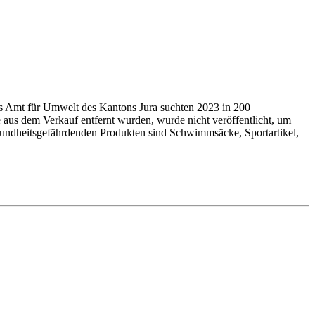
as Amt für Umwelt des Kantons Jura suchten 2023 in 200
 aus dem Verkauf entfernt wurden, wurde nicht veröffentlicht, um
undheits­ge­fähr­denden Produkten sind Schwimmsäcke, Sport­arti­kel,