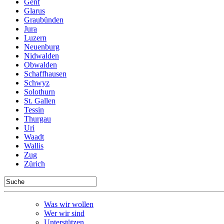
Genf
Glarus
Graubünden
Jura
Luzern
Neuenburg
Nidwalden
Obwalden
Schaffhausen
Schwyz
Solothurn
St. Gallen
Tessin
Thurgau
Uri
Waadt
Wallis
Zug
Zürich
Was wir wollen
Wer wir sind
Unterstützen