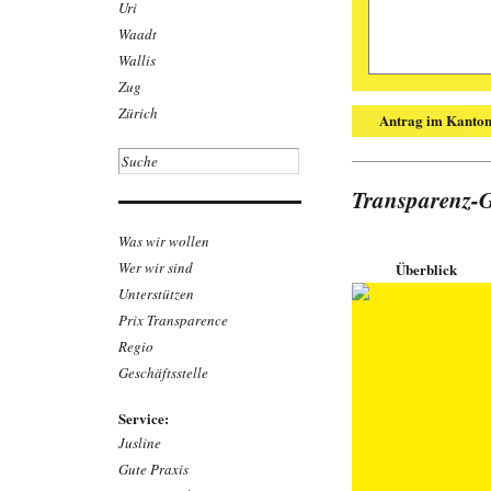
Uri
Waadt
Wallis
Zug
Zürich
Antrag im Kanton 
Markus Feh
Transparenz-G
Gefährlich
Gifte Weich
Was wir wollen
Sportartike
suchten 202
Wer wir sind
Überblick
über 20 Arti
Unterstützen
wurden, wurd
gestützt auf
Prix Transparence
gesundheits­
Regio
bekannter M
Link zu
Geschäftsstelle
Downloa
Service:
Jusline
Gute Praxis