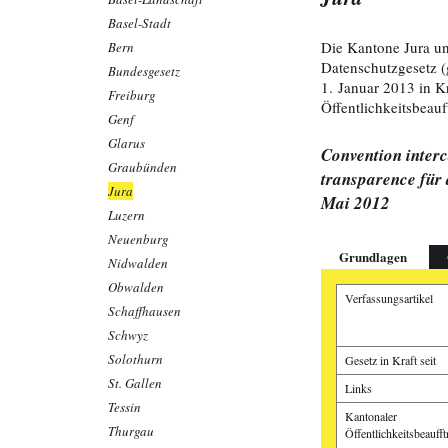
Basel-Stadt
Die Kantone Jura u
Bern
Datenschutzgesetz (
Bundesgesetz
1. Januar 2013 in K
Freiburg
Öffentlichkeitsbeauf
Genf
Glarus
Convention interca
Graubünden
transparence für
Jura
Mai 2012
Luzern
Neuenburg
Grundlagen
Nidwalden
Obwalden
Verfassungsartikel
Schaffhausen
Schwyz
Solothurn
Gesetz in Kraft seit
St. Gallen
Links
Tessin
Kantonaler
Thurgau
Öffentlichkeitsbeaufft