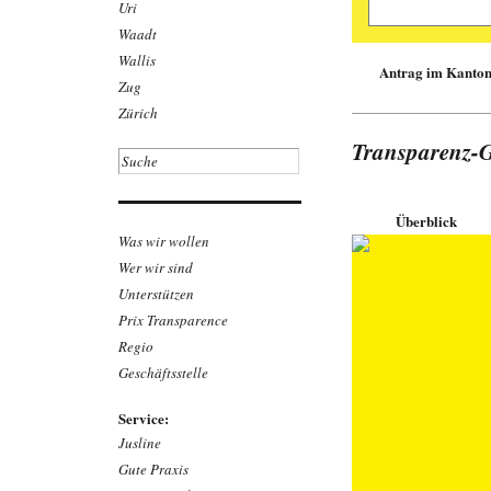
Uri
Markus Fehlmann,
Waadt
Gefährliche Wei
Wallis
Antrag im Kanton 
Gifte Weichmacher
Zug
Sportartikeln. Da
suchten 2023 in 2
Zürich
über 20 Artikel so
wurden, wurde nich
Transparenz-G
gestützt auf das Ö
gesundheits­ge­fäh
bekannter Marken
Link zum Beit
Überblick
Was wir wollen
Download befr
Wer wir sind
Unterstützen
Prix Transparence
Regio
Geschäftsstelle
Service:
Jusline
Gute Praxis