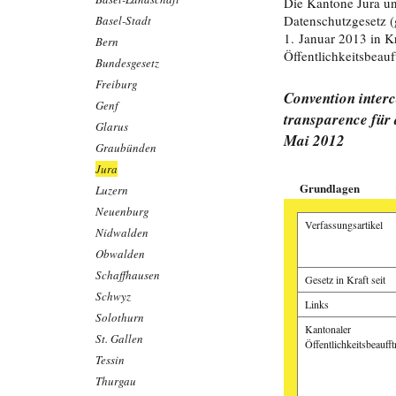
Die Kantone Jura u
Datenschutzgesetz (
Basel-Stadt
1. Januar 2013 in K
Bern
Öffentlichkeitsbeauf
Bundesgesetz
Freiburg
Convention interca
Genf
transparence für
Glarus
Mai 2012
Graubünden
Jura
Grundlagen
Luzern
Neuenburg
Verfassungsartikel
Nidwalden
Obwalden
Schaffhausen
Gesetz in Kraft seit
Schwyz
Links
Solothurn
Kantonaler
St. Gallen
Öffentlichkeitsbeaufft
Tessin
Thurgau