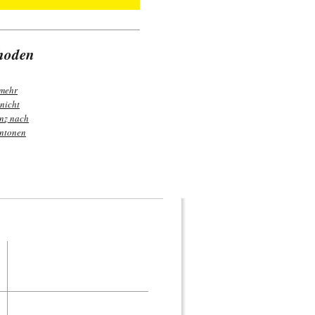
rhoden
 mehr
 nicht
nz nach
antonen