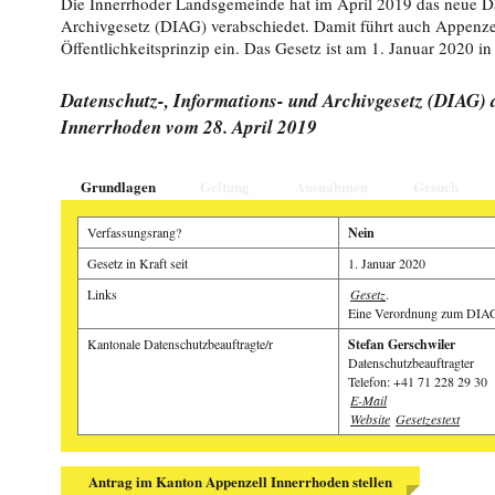
Die Innerrhoder Landsgemeinde hat im April 2019 das neue Da
Archivgesetz (DIAG) verabschiedet. Damit führt auch Appenze
Öffentlichkeitsprinzip ein. Das Gesetz ist am 1. Januar 2020 in 
Datenschutz-, Informations- und Archivgesetz (DIAG) 
Innerrhoden vom 28. April 2019
Grundlagen
Geltung
Ausnahmen
Gesuch
Verfassungsrang?
Nein
Gesetz in Kraft seit
1. Januar 2020
Links
Gesetz
.
Eine Verordnung zum DIAG 
Kantonale Datenschutzbeauftragte/r
Stefan Gerschwiler
Datenschutzbeauftragter
Telefon: +41 71 228 29 30
E-Mail
Website
Gesetzestext
Manuel Fässler, Appenzeller Zeitung, 23.01.2026
Samuel Ryter, Appenzeller Zeitung, 17.09.2025
Antrag im Kanton Appenzell Innerrhoden stellen
Sandro Büchler, St. Galler Tagblatt, 19.09.2022
Alte Fälle stapeln sich
Wenn die Wanderidylle zum Albtraum wird