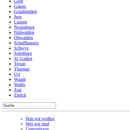
Genf
Glarus
Graubünden
Jura
Luzern
Neuenburg
Nidwalden
Obwalden
Schaffhausen
Schwyz
Solothurn
St. Gallen
Tessin
Thurgau
Uri
Waadt
Wallis
Zug
Zürich
Was wir wollen
Wer wir sind
Unterstützen