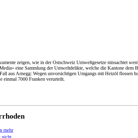
Dokumente zeigen, wie in der Ostschweiz Umweltgesetze missachtet wer
CH Media» eine Sammlung der Umweltdelikte, welche die Kantone dem 
 Fall aus Arnegg: Wegen unvorsichtigen Umgangs mit Heizöl flossen hu
e einmal 7000 Franken verurteilt.
errhoden
en mehr
 nicht