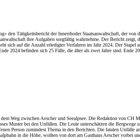
ung» den Tätigkeitsbericht der Innerrhoder Staatsanwaltschaft, der von
altschaft ihre Aufgaben sorgfältig wahrnehme. Der Bericht zeigt, dass n
ht sich auf die Anzahl erledigter Verfahren im Jahr 2024. Der Stapel 
nde 2024 befinden sich 25 Fälle, die älter als zwei Jahre sind. Ende 
dem Weg zwischen Aescher und Seealpsee. Die Redaktion von CH Media 
isses Muster bei den Unfällen. Die Leute unterschätzen die Bergwege u
ffenen Person zumindest Thema in den Berichten. Die fatalen Unfälle
alpbahn in die Höhe, wollten von dort am Gasthaus Aescher vorbei und