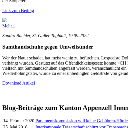
der Stolperer.
Link zum Beitrag
Mehr...
Sandro Büchler, St. Galler Tagblatt, 19.09.2022
Samthandschuhe gegen Umweltsünder
Wer der Natur schadet, hat meist wenig zu befürchten. Losgeeiste 
verhängt wurden. Gestützt auf das Öffentlichkeitsgesetz konnte «
vielfach mit Samthandschuhen angefasst werden, veranschaulicht ein
Wiederholungstäter, wurde zu einer unbedingten Geldstrafe von gerad
Download Artikel
Blog-Beiträge zum Kanton Appenzell Inn
14. Februar 2020
Parlamentskommission will keine Gebühren-Hürd
25. Mai 2018
Interkantonale Trägerschaft schützt vor Transparenz