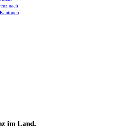
renz nach
 Kantonen
nz im Land.