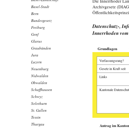
Die Innerrhoder Lan
Archivgesetz (DIAG)
Basel-Stadt
Öffentlichkeitsprinz
Bern
Bundesgesetz
Datenschutz-, In
Freiburg
Innerrhoden vom 
Genf
Glarus
Graubünden
Grundlagen
Jura
Verfassungsrang?
Luzern
Neuenburg
Gesetz in Kraft seit
Nidwalden
Links
Obwalden
Schaffhausen
Kantonale Datenschut
Schwyz
Solothurn
St. Gallen
Tessin
Manuel Fässler, A
Samuel Ryter, App
Thurgau
Antrag im Kanton 
Sandro Büchler, St
Alte Fälle stapeln
Wenn die Wander