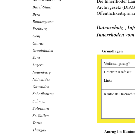
Die Innerrhoder Lan
Archivgesetz (DIAG)
Basel-Stadt
Öffentlichkeitsprinz
Bern
Bundesgesetz
Datenschutz-, In
Freiburg
Innerrhoden vom 
Genf
Glarus
Graubünden
Grundlagen
Jura
Verfassungsrang?
Luzern
Neuenburg
Gesetz in Kraft seit
Nidwalden
Links
Obwalden
Schaffhausen
Kantonale Datenschut
Schwyz
Solothurn
St. Gallen
Tessin
Manuel Fässler, A
Samuel Ryter, App
Thurgau
Antrag im Kanton 
Sandro Büchler, St
Alte Fälle stapeln
Wenn die Wander