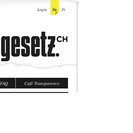
Login
De
Fr
FAQ
Café Transparence