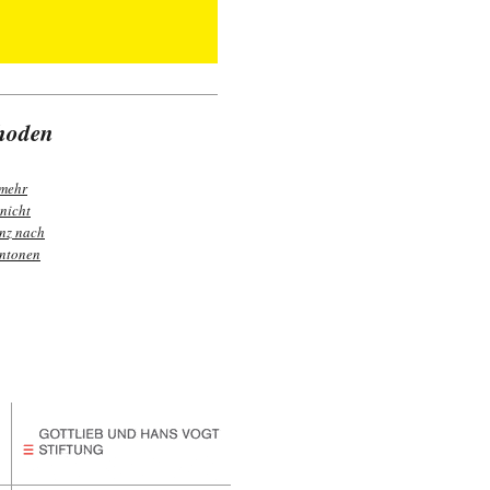
rhoden
 mehr
 nicht
nz nach
antonen