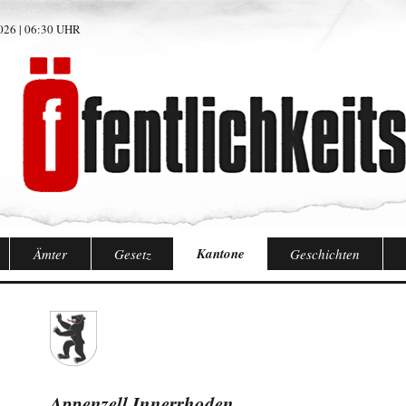
26 | 06:30 UHR
Kantone
Ämter
Gesetz
Geschichten
Appenzell Innerrhoden