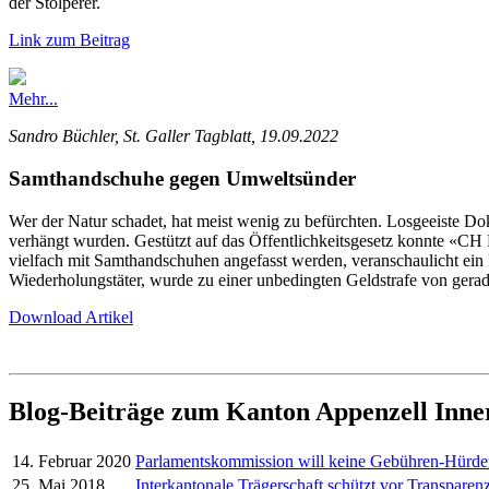
der Stolperer.
Link zum Beitrag
Mehr...
Sandro Büchler, St. Galler Tagblatt, 19.09.2022
Samthandschuhe gegen Umweltsünder
Wer der Natur schadet, hat meist wenig zu befürchten. Losgeeiste 
verhängt wurden. Gestützt auf das Öffentlichkeitsgesetz konnte «
vielfach mit Samthandschuhen angefasst werden, veranschaulicht ein
Wiederholungstäter, wurde zu einer unbedingten Geldstrafe von gerad
Download Artikel
Blog-Beiträge zum Kanton Appenzell Inn
14. Februar 2020
Parlamentskommission will keine Gebühren-Hürd
25. Mai 2018
Interkantonale Trägerschaft schützt vor Transparenz