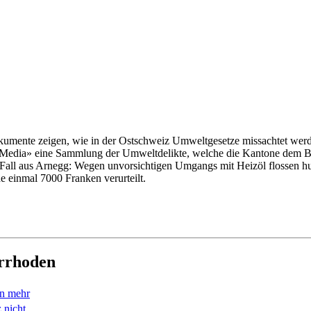
Dokumente zeigen, wie in der Ostschweiz Umweltgesetze missachtet wer
CH Media» eine Sammlung der Umweltdelikte, welche die Kantone dem 
 Fall aus Arnegg: Wegen unvorsichtigen Umgangs mit Heizöl flossen hu
e einmal 7000 Franken verurteilt.
errhoden
en mehr
 nicht