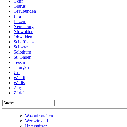
Genf
Glarus
Graubünden
Jura
Luzern
Neuenburg
Nidwalden
Obwalden
Schaffhausen
Schwyz
Solothurn
St. Gallen
Tessin
Thurgau
Uri
Waadt
Wallis
Zug
Zürich
Was wir wollen
Wer wir sind
Unterstützen