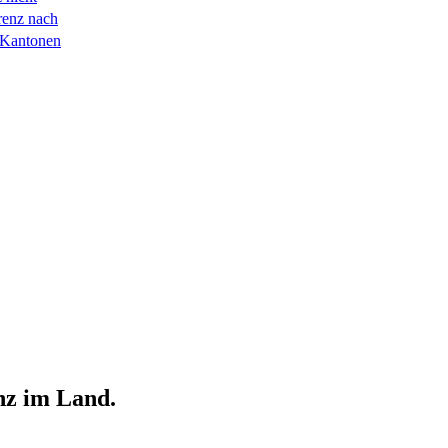
renz nach
 Kantonen
nz im Land.