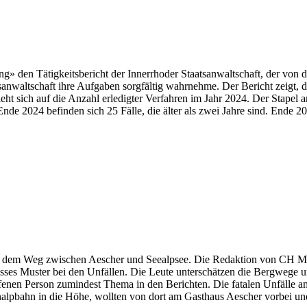
ung» den Tätigkeitsbericht der Innerrhoder Staatsanwaltschaft, der von
altschaft ihre Aufgaben sorgfältig wahrnehme. Der Bericht zeigt, dass n
ht sich auf die Anzahl erledigter Verfahren im Jahr 2024. Der Stapel 
nde 2024 befinden sich 25 Fälle, die älter als zwei Jahre sind. Ende 
dem Weg zwischen Aescher und Seealpsee. Die Redaktion von CH Media 
isses Muster bei den Unfällen. Die Leute unterschätzen die Bergwege u
ffenen Person zumindest Thema in den Berichten. Die fatalen Unfälle
alpbahn in die Höhe, wollten von dort am Gasthaus Aescher vorbei und