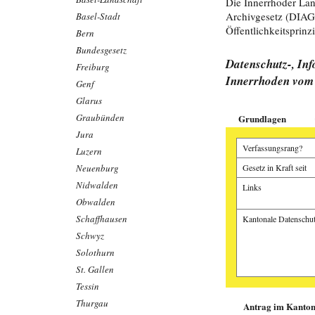
Die Innerrhoder Lan
Archivgesetz (DIAG)
Basel-Stadt
Öffentlichkeitsprinz
Bern
Bundesgesetz
Datenschutz-, In
Freiburg
Innerrhoden vom 
Genf
Glarus
Graubünden
Grundlagen
Jura
Verfassungsrang?
Luzern
Neuenburg
Gesetz in Kraft seit
Nidwalden
Links
Obwalden
Schaffhausen
Kantonale Datenschut
Schwyz
Solothurn
St. Gallen
Tessin
Manuel Fässler, A
Samuel Ryter, App
Thurgau
Antrag im Kanton 
Sandro Büchler, St
Alte Fälle stapeln
Wenn die Wander