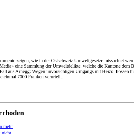
Dokumente zeigen, wie in der Ostschweiz Umweltgesetze missachtet wer
CH Media» eine Sammlung der Umweltdelikte, welche die Kantone dem 
 Fall aus Arnegg: Wegen unvorsichtigen Umgangs mit Heizöl flossen hu
e einmal 7000 Franken verurteilt.
errhoden
en mehr
 nicht