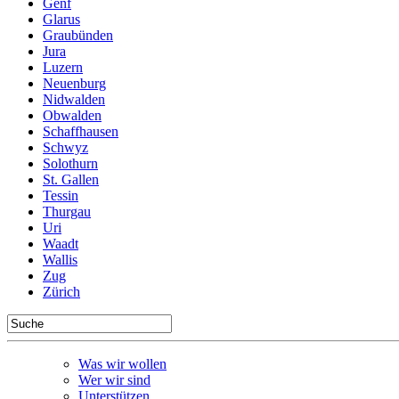
Genf
Glarus
Graubünden
Jura
Luzern
Neuenburg
Nidwalden
Obwalden
Schaffhausen
Schwyz
Solothurn
St. Gallen
Tessin
Thurgau
Uri
Waadt
Wallis
Zug
Zürich
Was wir wollen
Wer wir sind
Unterstützen