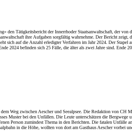
ung» den Tätigkeitsbericht der Innerrhoder Staatsanwaltschaft, der von
altschaft ihre Aufgaben sorgfältig wahrnehme. Der Bericht zeigt, dass n
ht sich auf die Anzahl erledigter Verfahren im Jahr 2024. Der Stapel 
nde 2024 befinden sich 25 Fälle, die älter als zwei Jahre sind. Ende 
dem Weg zwischen Aescher und Seealpsee. Die Redaktion von CH Media 
isses Muster bei den Unfällen. Die Leute unterschätzen die Bergwege u
ffenen Person zumindest Thema in den Berichten. Die fatalen Unfälle
alpbahn in die Höhe, wollten von dort am Gasthaus Aescher vorbei und