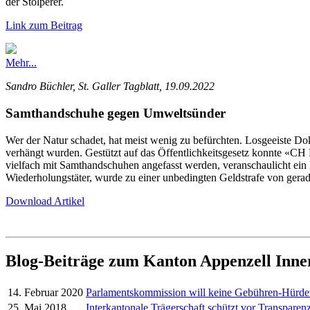
der Stolperer.
Link zum Beitrag
Mehr...
Sandro Büchler, St. Galler Tagblatt, 19.09.2022
Samthandschuhe gegen Umweltsünder
Wer der Natur schadet, hat meist wenig zu befürchten. Losgeeiste 
verhängt wurden. Gestützt auf das Öffentlichkeitsgesetz konnte «
vielfach mit Samthandschuhen angefasst werden, veranschaulicht ein
Wiederholungstäter, wurde zu einer unbedingten Geldstrafe von gerad
Download Artikel
Blog-Beiträge zum Kanton Appenzell Inn
14. Februar 2020
Parlamentskommission will keine Gebühren-Hürd
25. Mai 2018
Interkantonale Trägerschaft schützt vor Transparenz