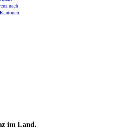
renz nach
 Kantonen
nz im Land.