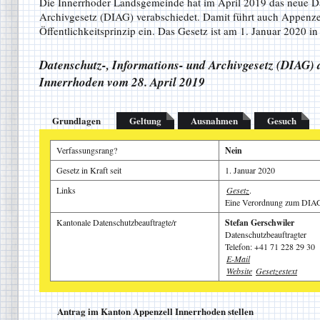
Die Innerrhoder Landsgemeinde hat im April 2019 das neue Da
Archivgesetz (DIAG) verabschiedet. Damit führt auch Appenze
Öffentlichkeitsprinzip ein. Das Gesetz ist am 1. Januar 2020 in 
Datenschutz-, Informations- und Archivgesetz (DIAG) 
Innerrhoden vom 28. April 2019
Grundlagen
Geltung
Ausnahmen
Gesuch
Verfassungsrang?
Nein
Gesetz in Kraft seit
1. Januar 2020
Links
Gesetz
.
Eine Verordnung zum DIAG 
Kantonale Datenschutzbeauftragte/r
Stefan Gerschwiler
Datenschutzbeauftragter
Telefon: +41 71 228 29 30
E-Mail
Website
Gesetzestext
Antrag im Kanton Appenzell Innerrhoden stellen