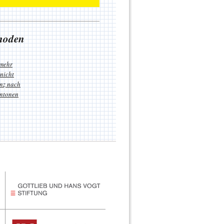
rhoden
 mehr
 nicht
nz nach
antonen