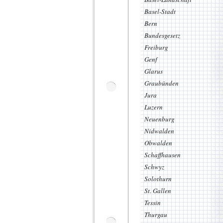
Basel-Stadt
Bern
Bundesgesetz
Freiburg
Genf
Glarus
Graubünden
Jura
Luzern
Neuenburg
Nidwalden
Obwalden
Schaffhausen
Schwyz
Solothurn
St. Gallen
Tessin
Thurgau