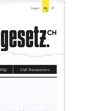
Login
De
Fr
FAQ
Café Transparence