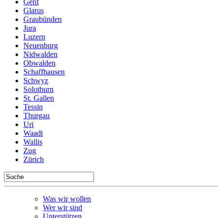
Genf
Glarus
Graubünden
Jura
Luzern
Neuenburg
Nidwalden
Obwalden
Schaffhausen
Schwyz
Solothurn
St. Gallen
Tessin
Thurgau
Uri
Waadt
Wallis
Zug
Zürich
Was wir wollen
Wer wir sind
Unterstützen