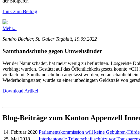
der Stolperer.
Link zum Beitrag
Mehr...
Sandro Büchler, St. Galler Tagblatt, 19.09.2022
Samthandschuhe gegen Umweltsünder
Wer der Natur schadet, hat meist wenig zu befürchten. Losgeeiste 
verhängt wurden. Gestützt auf das Öffentlichkeitsgesetz konnte «
vielfach mit Samthandschuhen angefasst werden, veranschaulicht ein
Wiederholungstäter, wurde zu einer unbedingten Geldstrafe von gerad
Download Artikel
Blog-Beiträge zum Kanton Appenzell Inn
14. Februar 2020
Parlamentskommission will keine Gebühren-Hürd
25. Mai 2018
Interkantonale Trägerschaft schützt vor Transparenz