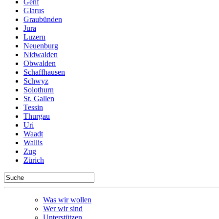
Genf
Glarus
Graubünden
Jura
Luzern
Neuenburg
Nidwalden
Obwalden
Schaffhausen
Schwyz
Solothurn
St. Gallen
Tessin
Thurgau
Uri
Waadt
Wallis
Zug
Zürich
Was wir wollen
Wer wir sind
Unterstützen