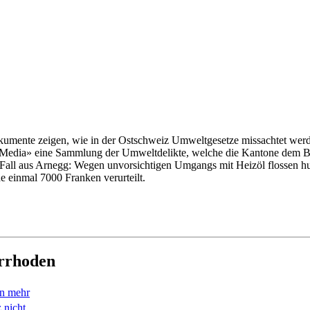
Dokumente zeigen, wie in der Ostschweiz Umweltgesetze missachtet wer
CH Media» eine Sammlung der Umweltdelikte, welche die Kantone dem 
 Fall aus Arnegg: Wegen unvorsichtigen Umgangs mit Heizöl flossen hu
e einmal 7000 Franken verurteilt.
errhoden
en mehr
 nicht