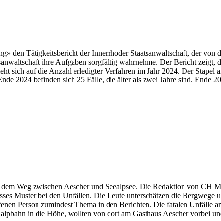
ung» den Tätigkeitsbericht der Innerrhoder Staatsanwaltschaft, der von
altschaft ihre Aufgaben sorgfältig wahrnehme. Der Bericht zeigt, dass n
ht sich auf die Anzahl erledigter Verfahren im Jahr 2024. Der Stapel 
nde 2024 befinden sich 25 Fälle, die älter als zwei Jahre sind. Ende 
dem Weg zwischen Aescher und Seealpsee. Die Redaktion von CH Media 
isses Muster bei den Unfällen. Die Leute unterschätzen die Bergwege u
ffenen Person zumindest Thema in den Berichten. Die fatalen Unfälle
alpbahn in die Höhe, wollten von dort am Gasthaus Aescher vorbei und