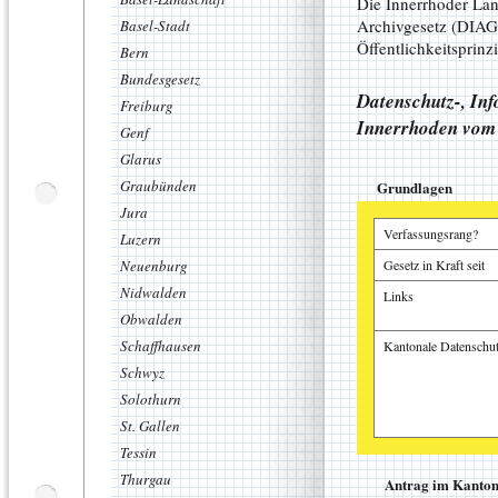
Die Innerrhoder Lan
Archivgesetz (DIAG)
Basel-Stadt
Öffentlichkeitsprinz
Bern
Bundesgesetz
Datenschutz-, In
Freiburg
Innerrhoden vom 
Genf
Glarus
Graubünden
Grundlagen
Jura
Verfassungsrang?
Luzern
Neuenburg
Gesetz in Kraft seit
Nidwalden
Links
Obwalden
Schaffhausen
Kantonale Datenschut
Schwyz
Solothurn
St. Gallen
Tessin
Manuel Fässler, A
Samuel Ryter, App
Thurgau
Antrag im Kanton 
Sandro Büchler, St
Alte Fälle stapeln
Wenn die Wander