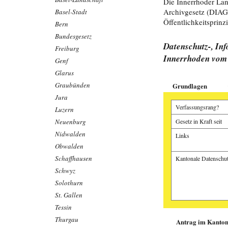
Die Innerrhoder Lan
Archivgesetz (DIAG)
Basel-Stadt
Öffentlichkeitsprinz
Bern
Bundesgesetz
Datenschutz-, In
Freiburg
Innerrhoden vom 
Genf
Glarus
Graubünden
Grundlagen
Jura
Verfassungsrang?
Luzern
Neuenburg
Gesetz in Kraft seit
Nidwalden
Links
Obwalden
Schaffhausen
Kantonale Datenschut
Schwyz
Solothurn
St. Gallen
Tessin
Manuel Fässler, A
Samuel Ryter, App
Thurgau
Antrag im Kanton 
Sandro Büchler, St
Alte Fälle stapeln
Wenn die Wander