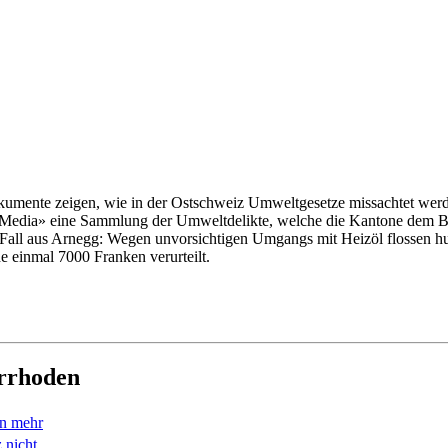
Dokumente zeigen, wie in der Ostschweiz Umweltgesetze missachtet wer
CH Media» eine Sammlung der Umweltdelikte, welche die Kantone dem 
 Fall aus Arnegg: Wegen unvorsichtigen Umgangs mit Heizöl flossen hu
e einmal 7000 Franken verurteilt.
errhoden
en mehr
 nicht