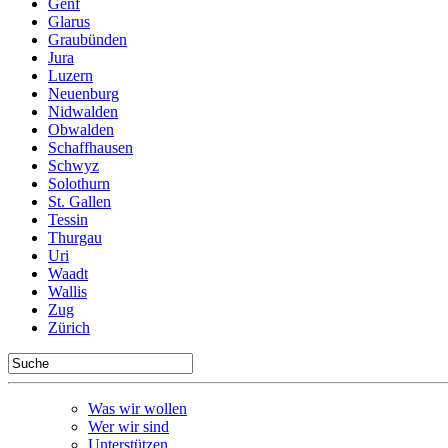
Genf
Glarus
Graubünden
Jura
Luzern
Neuenburg
Nidwalden
Obwalden
Schaffhausen
Schwyz
Solothurn
St. Gallen
Tessin
Thurgau
Uri
Waadt
Wallis
Zug
Zürich
Was wir wollen
Wer wir sind
Unterstützen