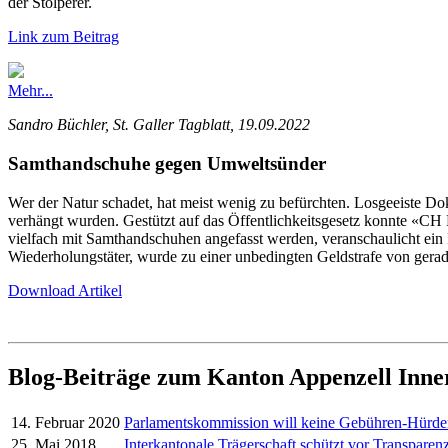
der Stolperer.
Link zum Beitrag
Mehr...
Sandro Büchler, St. Galler Tagblatt, 19.09.2022
Samthandschuhe gegen Umweltsünder
Wer der Natur schadet, hat meist wenig zu befürchten. Losgeeiste 
verhängt wurden. Gestützt auf das Öffentlichkeitsgesetz konnte «
vielfach mit Samthandschuhen angefasst werden, veranschaulicht ein
Wiederholungstäter, wurde zu einer unbedingten Geldstrafe von gerad
Download Artikel
Blog-Beiträge zum Kanton Appenzell Inn
14. Februar 2020
Parlamentskommission will keine Gebühren-Hürd
25. Mai 2018
Interkantonale Trägerschaft schützt vor Transparenz