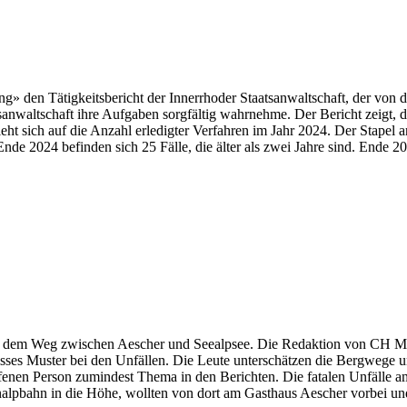
ung» den Tätigkeitsbericht der Innerrhoder Staatsanwaltschaft, der von
altschaft ihre Aufgaben sorgfältig wahrnehme. Der Bericht zeigt, dass n
ht sich auf die Anzahl erledigter Verfahren im Jahr 2024. Der Stapel 
nde 2024 befinden sich 25 Fälle, die älter als zwei Jahre sind. Ende 
dem Weg zwischen Aescher und Seealpsee. Die Redaktion von CH Media 
isses Muster bei den Unfällen. Die Leute unterschätzen die Bergwege u
ffenen Person zumindest Thema in den Berichten. Die fatalen Unfälle
alpbahn in die Höhe, wollten von dort am Gasthaus Aescher vorbei und