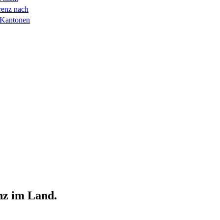
renz nach
 Kantonen
nz im Land.