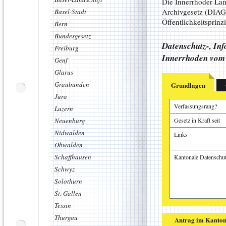
Die Innerrhoder Lan
Archivgesetz (DIAG)
Basel-Stadt
Öffentlichkeitsprinz
Bern
Bundesgesetz
Datenschutz-, In
Freiburg
Innerrhoden vom 
Genf
Glarus
Graubünden
Grundlagen
Jura
Verfassungsrang?
Luzern
Neuenburg
Gesetz in Kraft seit
Nidwalden
Links
Obwalden
Schaffhausen
Kantonale Datenschut
Schwyz
Solothurn
St. Gallen
Tessin
Manuel Fässler, A
Samuel Ryter, App
Thurgau
Antrag im Kanton 
Sandro Büchler, St
Alte Fälle stapeln
Wenn die Wander