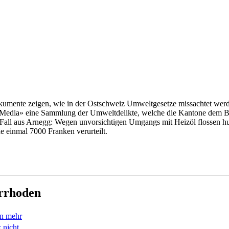
Dokumente zeigen, wie in der Ostschweiz Umweltgesetze missachtet wer
CH Media» eine Sammlung der Umweltdelikte, welche die Kantone dem 
 Fall aus Arnegg: Wegen unvorsichtigen Umgangs mit Heizöl flossen hu
e einmal 7000 Franken verurteilt.
errhoden
en mehr
 nicht