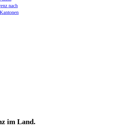
renz nach
 Kantonen
nz im Land.