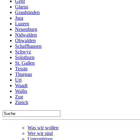
Genf
Glarus
Graubünden
Jura
Luzern
Neuenburg
Nidwalden
Obwalden
Schaffhausen
Schwyz
Solothurn
St. Gallen
Tessin
Thurgau
Uri
Waadt
Wallis
Zug
Zürich
Was wir wollen
Wer wir sind
Unterstützen