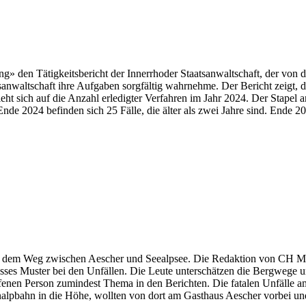
ung» den Tätigkeitsbericht der Innerrhoder Staatsanwaltschaft, der von
altschaft ihre Aufgaben sorgfältig wahrnehme. Der Bericht zeigt, dass n
ht sich auf die Anzahl erledigter Verfahren im Jahr 2024. Der Stapel 
nde 2024 befinden sich 25 Fälle, die älter als zwei Jahre sind. Ende 
dem Weg zwischen Aescher und Seealpsee. Die Redaktion von CH Media 
isses Muster bei den Unfällen. Die Leute unterschätzen die Bergwege u
ffenen Person zumindest Thema in den Berichten. Die fatalen Unfälle
alpbahn in die Höhe, wollten von dort am Gasthaus Aescher vorbei und