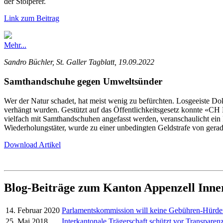
der Stolperer.
Link zum Beitrag
Mehr...
Sandro Büchler, St. Galler Tagblatt, 19.09.2022
Samthandschuhe gegen Umweltsünder
Wer der Natur schadet, hat meist wenig zu befürchten. Losgeeiste 
verhängt wurden. Gestützt auf das Öffentlichkeitsgesetz konnte «
vielfach mit Samthandschuhen angefasst werden, veranschaulicht ein
Wiederholungstäter, wurde zu einer unbedingten Geldstrafe von gerad
Download Artikel
Blog-Beiträge zum Kanton Appenzell Inn
14. Februar 2020
Parlamentskommission will keine Gebühren-Hürd
25. Mai 2018
Interkantonale Trägerschaft schützt vor Transparenz