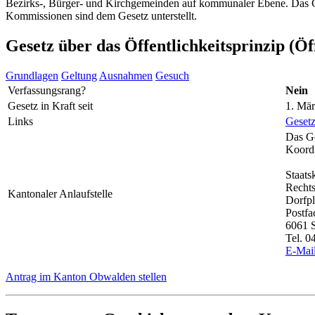
Bezirks-, Bürger- und Kirchgemeinden auf kommunaler Ebene. Das Ges
Kommissionen sind dem Gesetz unterstellt.
Gesetz über das Öffentlichkeitsprinzip (Öf
Grundlagen
Geltung
Ausnahmen
Gesuch
Verfassungsrang?
Nein
Gesetz in Kraft seit
1. Mä
Links
Geset
Das Ge
Koordi
Staats
Rechts
Kantonaler Anlaufstelle
Dorfpl
Postfa
6061 
Tel. 0
E-Mai
Antrag im Kanton Obwalden stellen