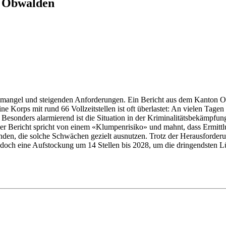
n Obwalden
mangel und steigenden Anforderungen. Ein Bericht aus dem Kanton Ob
ne Korps mit rund 66 Vollzeitstellen ist oft überlastet: An vielen Tage
Besonders alarmierend ist die Situation in der Kriminalitätsbekämpfung.
 Der Bericht spricht von einem «Klumpenrisiko» und mahnt, dass Ermittl
nden, die solche Schwächen gezielt ausnutzen. Trotz der Herausforder
jedoch eine Aufstockung um 14 Stellen bis 2028, um die dringendsten Lüc