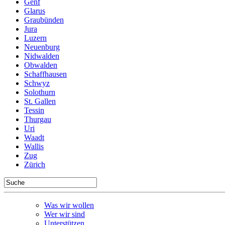
Genf
Glarus
Graubünden
Jura
Luzern
Neuenburg
Nidwalden
Obwalden
Schaffhausen
Schwyz
Solothurn
St. Gallen
Tessin
Thurgau
Uri
Waadt
Wallis
Zug
Zürich
Was wir wollen
Wer wir sind
Unterstützen