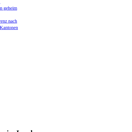
n
en geheim
renz nach
 Kantonen