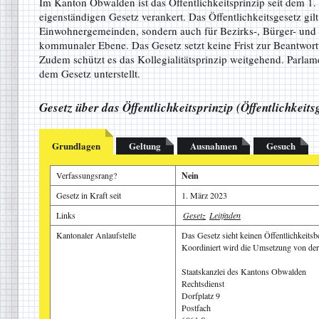
Im Kanton Obwalden ist das Öffentlichkeitsprinzip seit dem 1
eigenständigen Gesetz verankert. Das Öffentlichkeitsgesetz gilt 
Einwohnergemeinden, sondern auch für Bezirks-, Bürger- und
kommunaler Ebene. Das Gesetz setzt keine Frist zur Beantwor
Zudem schützt es das Kollegialitätsprinzip weitgehend. Parla
dem Gesetz unterstellt.
Gesetz über das Öffentlichkeitsprinzip (Öffentlichkeit
Grundlagen
Geltung
Ausnahmen
Gesuch
Verfassungsrang?
Nein
Gesetz in Kraft seit
1. März 2023
Links
Gesetz
Leitfaden
Kantonaler Anlaufstelle
Das Gesetz sieht keinen Öffentlichkeitsb
Koordiniert wird die Umsetzung von der 
Staatskanzlei des Kantons Obwalden
Rechtsdienst
Dorfplatz 9
Postfach