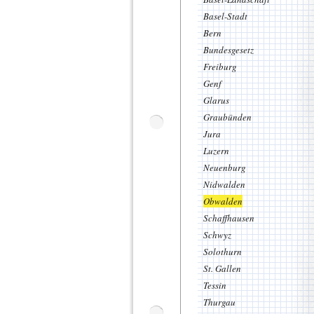
Basel-Stadt
Bern
Bundesgesetz
Freiburg
Genf
Glarus
Graubünden
Jura
Luzern
Neuenburg
Nidwalden
Obwalden
Schaffhausen
Schwyz
Solothurn
St. Gallen
Tessin
Thurgau