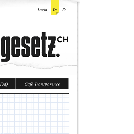
Login
De
Fr
FAQ
Café Transparence