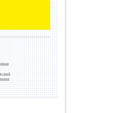
geheim
nz nach
antonen