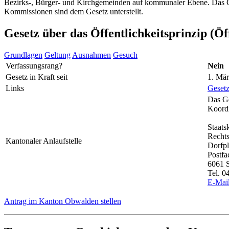
Bezirks-, Bürger- und Kirchgemeinden auf kommunaler Ebene. Das Ges
Kommissionen sind dem Gesetz unterstellt.
Gesetz über das Öffentlichkeitsprinzip (Öf
Grundlagen
Geltung
Ausnahmen
Gesuch
Verfassungsrang?
Nein
Gesetz in Kraft seit
1. Mä
Links
Geset
Das Ge
Koordi
Staats
Rechts
Kantonaler Anlaufstelle
Dorfpl
Postfa
6061 
Tel. 0
E-Mai
Antrag im Kanton Obwalden stellen