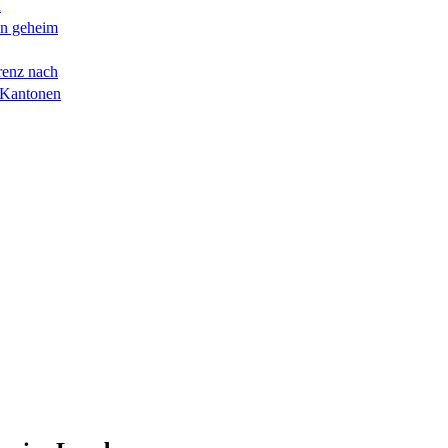
n
en geheim
renz nach
 Kantonen