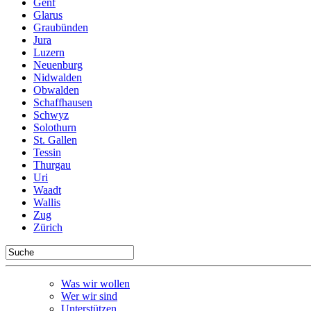
Genf
Glarus
Graubünden
Jura
Luzern
Neuenburg
Nidwalden
Obwalden
Schaffhausen
Schwyz
Solothurn
St. Gallen
Tessin
Thurgau
Uri
Waadt
Wallis
Zug
Zürich
Was wir wollen
Wer wir sind
Unterstützen