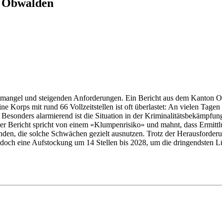
n Obwalden
mangel und steigenden Anforderungen. Ein Bericht aus dem Kanton Ob
ne Korps mit rund 66 Vollzeitstellen ist oft überlastet: An vielen Tage
Besonders alarmierend ist die Situation in der Kriminalitätsbekämpfung.
 Der Bericht spricht von einem «Klumpenrisiko» und mahnt, dass Ermittl
nden, die solche Schwächen gezielt ausnutzen. Trotz der Herausforder
jedoch eine Aufstockung um 14 Stellen bis 2028, um die dringendsten Lüc