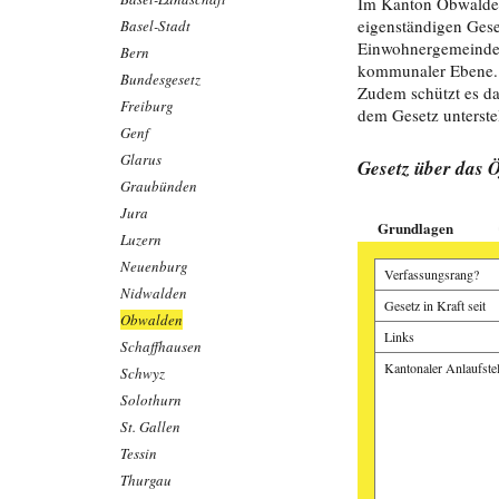
Im Kanton Obwalden 
eigenständigen Geset
Basel-Stadt
Einwohnergemeinden
Bern
kommunaler Ebene. D
Bundesgesetz
Zudem schützt es da
Freiburg
dem Gesetz unterstel
Genf
Glarus
Gesetz über das Ö
Graubünden
Jura
Grundlagen
Luzern
Neuenburg
Verfassungsrang?
Nidwalden
Gesetz in Kraft seit
Obwalden
Links
Schaffhausen
Kantonaler Anlaufstel
Schwyz
Solothurn
St. Gallen
Tessin
Thurgau