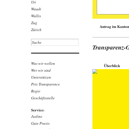
Uri
Daniel Gerny, Er
Waadt
Am Rand der Üb
Wallis
Die Polizeikorps 
Anforderungen. E
Zug
Öffentlichkeitsges
Antrag im Kanton
Zürich
Das kleine Korps mi
während 20 von 24
Pikettdienst aufge
Kriminalitätsbekäm
Transparenz-
zur Verfügung, ebe
«Klumpenrisiko» un
werden können. Da
die solche Schwäc
Was wir wollen
Überblick
Regierung für 2025
Wer wir sind
Bericht empfiehlt
zu schliessen und d
Unterstützen
Download Arti
Prix Transparence
Link zum Beit
Regio
Geschäftsstelle
Service:
Jusline
Gute Praxis