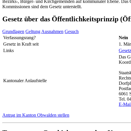
Bezirks-, Bürger- und Kirchgemeinden auf kommunaler Ebene. Das Ges
Kommissionen sind dem Gesetz unterstellt.
Gesetz über das Öffentlichkeitsprinzip (Öf
Grundlagen
Geltung
Ausnahmen
Gesuch
Verfassungsrang?
Nein
Gesetz in Kraft seit
1. Mä
Links
Geset
Das Ge
Koordi
Staats
Rechts
Kantonaler Anlaufstelle
Dorfpl
Postfa
6061 
Tel. 0
E-Mai
Antrag im Kanton Obwalden stellen