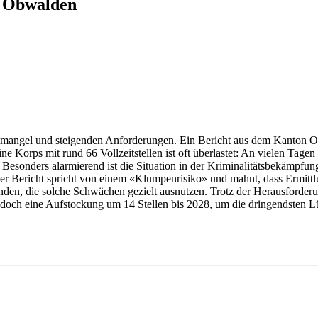
n Obwalden
mangel und steigenden Anforderungen. Ein Bericht aus dem Kanton Ob
ne Korps mit rund 66 Vollzeitstellen ist oft überlastet: An vielen Tage
Besonders alarmierend ist die Situation in der Kriminalitätsbekämpfung.
 Der Bericht spricht von einem «Klumpenrisiko» und mahnt, dass Ermittl
nden, die solche Schwächen gezielt ausnutzen. Trotz der Herausforder
jedoch eine Aufstockung um 14 Stellen bis 2028, um die dringendsten Lüc