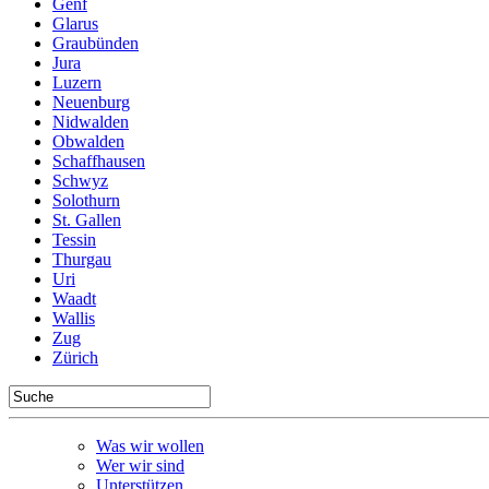
Genf
Glarus
Graubünden
Jura
Luzern
Neuenburg
Nidwalden
Obwalden
Schaffhausen
Schwyz
Solothurn
St. Gallen
Tessin
Thurgau
Uri
Waadt
Wallis
Zug
Zürich
Was wir wollen
Wer wir sind
Unterstützen