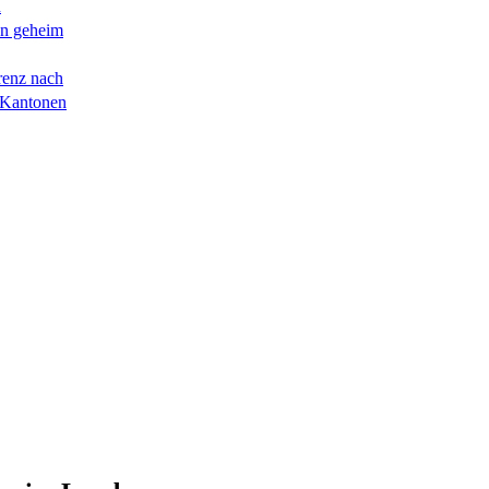
n
en geheim
renz nach
 Kantonen