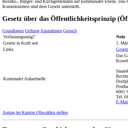
Bezirks-, Bürger- und Kirchgemeinden auf kommunaler Ebene. Das Ges
Kommissionen sind dem Gesetz unterstellt.
Gesetz über das Öffentlichkeitsprinzip (Öf
Grundlagen
Geltung
Ausnahmen
Gesuch
Verfassungsrang?
Nein
Gesetz in Kraft seit
1. Mä
Links
Geset
Das Ge
Koordi
Staats
Rechts
Kantonaler Anlaufstelle
Dorfpl
Postfa
6061 
Tel. 0
E-Mai
Antrag im Kanton Obwalden stellen