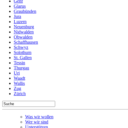
Genf
Glarus
Graubünden
Jura
Luzern
Neuenburg
Nidwalden
Obwalden
Schaffhausen
Schwyz
Solothurn
St. Gallen
Tessin
Thurgau
Uri
Waadt
Wallis
Zug
Zürich
Was wir wollen
Wer wir sind
Unterstützen