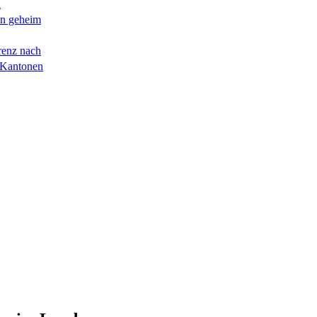
n
en geheim
renz nach
 Kantonen