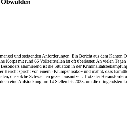
n Obwalden
mangel und steigenden Anforderungen. Ein Bericht aus dem Kanton Ob
ne Korps mit rund 66 Vollzeitstellen ist oft überlastet: An vielen Tage
Besonders alarmierend ist die Situation in der Kriminalitätsbekämpfung.
 Der Bericht spricht von einem «Klumpenrisiko» und mahnt, dass Ermittl
nden, die solche Schwächen gezielt ausnutzen. Trotz der Herausforder
jedoch eine Aufstockung um 14 Stellen bis 2028, um die dringendsten Lüc