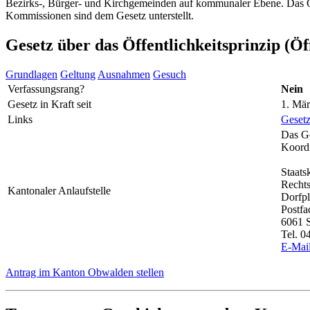
Bezirks-, Bürger- und Kirchgemeinden auf kommunaler Ebene. Das Ges
Kommissionen sind dem Gesetz unterstellt.
Gesetz über das Öffentlichkeitsprinzip (Öf
Grundlagen
Geltung
Ausnahmen
Gesuch
Verfassungsrang?
Nein
Gesetz in Kraft seit
1. Mä
Links
Geset
Das Ge
Koordi
Staats
Rechts
Kantonaler Anlaufstelle
Dorfpl
Postfa
6061 
Tel. 0
E-Mai
Antrag im Kanton Obwalden stellen