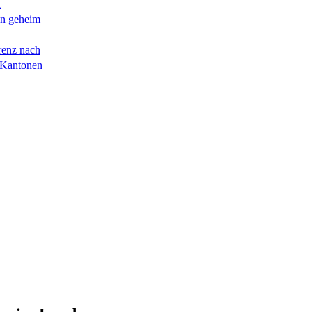
n
en geheim
renz nach
 Kantonen