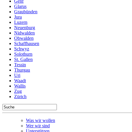
Genf
Glarus
Graubünden
Jura
Luzern
Neuenburg
Nidwalden
Obwalden
Schaffhausen
Schwyz
Solothurn
St. Gallen
Tessin
Thurgau
Uri
Waadt
Wallis
Zug
Zürich
Was wir wollen
Wer wir sind
Unterstützen