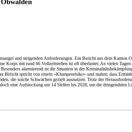
n Obwalden
mangel und steigenden Anforderungen. Ein Bericht aus dem Kanton Ob
ne Korps mit rund 66 Vollzeitstellen ist oft überlastet: An vielen Tage
Besonders alarmierend ist die Situation in der Kriminalitätsbekämpfung.
 Der Bericht spricht von einem «Klumpenrisiko» und mahnt, dass Ermittl
nden, die solche Schwächen gezielt ausnutzen. Trotz der Herausforder
jedoch eine Aufstockung um 14 Stellen bis 2028, um die dringendsten Lüc