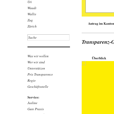
Uri
Waadt
Wallis
Zug
Antrag im Kanton
Zürich
Daniel Ger
Am Rand d
Transparenz-
Die Polizei
Anforderung
Öffentlichke
Das kleine K
Was wir wollen
Überblick
während 20 
Wer wir sind
Pikettdienst
Kriminalität
Unterstützen
zur Verfügun
Prix Transparence
«Klumpenris
werden könn
Regio
die solche 
Geschäftsstelle
Regierung fü
Bericht emp
zu schliesse
Service:
Downloa
Jusline
Link zu
Gute Praxis