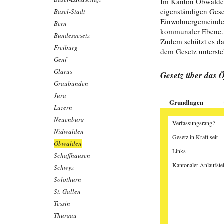
Im Kanton Obwalden 
eigenständigen Geset
Basel-Stadt
Einwohnergemeinden
Bern
kommunaler Ebene. D
Bundesgesetz
Zudem schützt es da
Freiburg
dem Gesetz unterstel
Genf
Glarus
Gesetz über das Ö
Graubünden
Jura
Grundlagen
Luzern
Neuenburg
Verfassungsrang?
Nidwalden
Gesetz in Kraft seit
Obwalden
Links
Schaffhausen
Kantonaler Anlaufstel
Schwyz
Solothurn
St. Gallen
Tessin
Thurgau