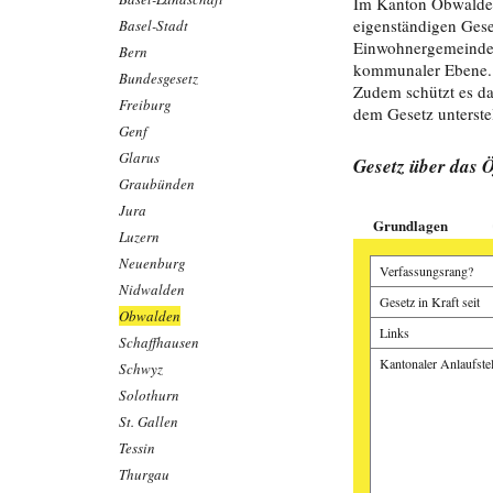
Im Kanton Obwalden 
eigenständigen Geset
Basel-Stadt
Einwohnergemeinden
Bern
kommunaler Ebene. D
Bundesgesetz
Zudem schützt es da
Freiburg
dem Gesetz unterstel
Genf
Glarus
Gesetz über das Ö
Graubünden
Jura
Grundlagen
Luzern
Neuenburg
Verfassungsrang?
Nidwalden
Gesetz in Kraft seit
Obwalden
Links
Schaffhausen
Kantonaler Anlaufstel
Schwyz
Solothurn
St. Gallen
Tessin
Thurgau