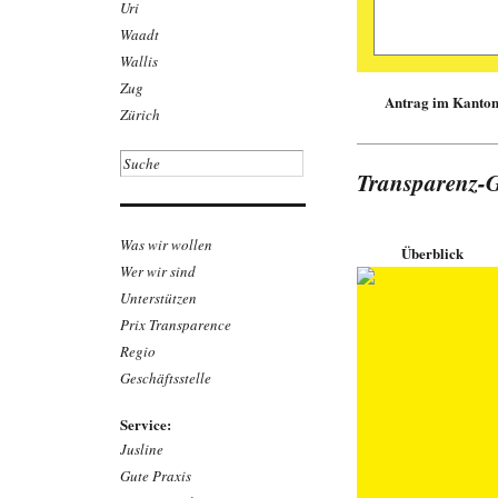
Uri
Daniel Gerny, Er
Waadt
Am Rand der Üb
Wallis
Die Polizeikorps 
Anforderungen. E
Zug
Öffentlichkeitsges
Antrag im Kanton
Zürich
Das kleine Korps mi
während 20 von 24
Pikettdienst aufge
Kriminalitätsbekäm
Transparenz-
zur Verfügung, ebe
«Klumpenrisiko» un
werden können. Da
die solche Schwäc
Was wir wollen
Überblick
Regierung für 2025
Wer wir sind
Bericht empfiehlt
zu schliessen und d
Unterstützen
Download Arti
Prix Transparence
Link zum Beit
Regio
Geschäftsstelle
Service:
Jusline
Gute Praxis