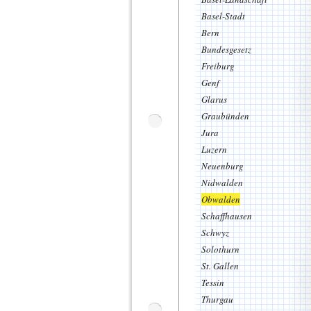
Basel-Stadt
Bern
Bundesgesetz
Freiburg
Genf
Glarus
Graubünden
Jura
Luzern
Neuenburg
Nidwalden
Obwalden
Schaffhausen
Schwyz
Solothurn
St. Gallen
Tessin
Thurgau