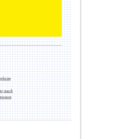
geheim
nz nach
antonen