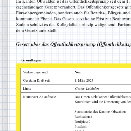
Im Kanton Obwalden ist das Öffentlichkeitsprinzip seit dem 1
eigenständigen Gesetz verankert. Das Öffentlichkeitsgesetz gilt 
Einwohnergemeinden, sondern auch für Bezirks-, Bürger- und
kommunaler Ebene. Das Gesetz setzt keine Frist zur Beantwor
Zudem schützt es das Kollegialitätsprinzip weitgehend. Parla
dem Gesetz unterstellt.
Gesetz über das Öffentlichkeitsprinzip (Öffentlichkeit
Grundlagen
Geltung
Ausnahmen
Gesuch
Verfassungsrang?
Nein
Gesetz in Kraft seit
1. März 2023
Links
Gesetz
Leitfaden
Kantonaler Anlaufstelle
Das Gesetz sieht keinen Öffentlichkeitsb
Koordiniert wird die Umsetzung von der 
Staatskanzlei des Kantons Obwalden
Rechtsdienst
Dorfplatz 9
Postfach