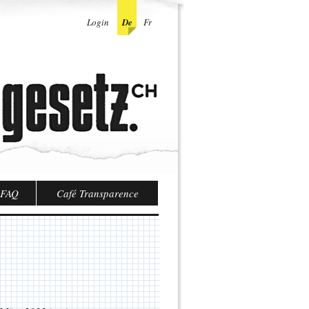
Login
De
Fr
FAQ
Café Transparence