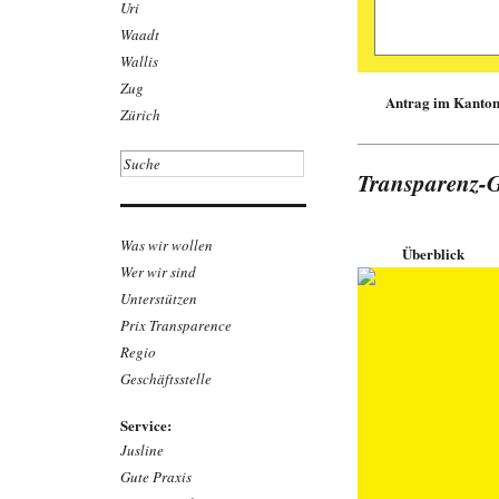
Uri
Daniel Gerny, Er
Waadt
Am Rand der Üb
Wallis
Die Polizeikorps 
Anforderungen. E
Zug
Öffentlichkeitsges
Antrag im Kanton
Zürich
Das kleine Korps mi
während 20 von 24
Pikettdienst aufge
Kriminalitätsbekäm
Transparenz-
zur Verfügung, ebe
«Klumpenrisiko» un
werden können. Da
die solche Schwäc
Was wir wollen
Überblick
Regierung für 2025
Wer wir sind
Bericht empfiehlt
zu schliessen und d
Unterstützen
Download Arti
Prix Transparence
Link zum Beit
Regio
Geschäftsstelle
Service:
Jusline
Gute Praxis