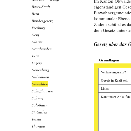
Im Kanton Obwalden 
eigenständigen Geset
Basel-Stadt
Einwohnergemeinden
Bern
kommunaler Ebene. D
Bundesgesetz
Zudem schützt es da
Freiburg
dem Gesetz unterstel
Genf
Glarus
Gesetz über das Ö
Graubünden
Jura
Grundlagen
Luzern
Neuenburg
Verfassungsrang?
Nidwalden
Gesetz in Kraft seit
Obwalden
Links
Schaffhausen
Kantonaler Anlaufstel
Schwyz
Solothurn
St. Gallen
Tessin
Thurgau