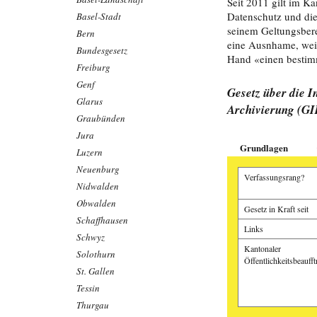
Seit 2011 gilt im Ka
Datenschutz und die
Basel-Stadt
seinem Geltungsbere
Bern
eine Ausnhame, weil 
Bundesgesetz
Hand «einen bestim
Freiburg
Genf
Gesetz über die I
Glarus
Archivierung (GI
Graubünden
Jura
Grundlagen
Luzern
Neuenburg
Verfassungsrang?
Nidwalden
Obwalden
Gesetz in Kraft seit
Schaffhausen
Links
Schwyz
Kantonaler
Solothurn
Öffentlichkeitsbeaufft
St. Gallen
Tessin
Thurgau