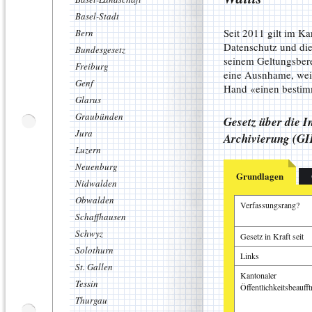
Basel-Stadt
Seit 2011 gilt im Ka
Bern
Datenschutz und die
Bundesgesetz
seinem Geltungsbere
Freiburg
eine Ausnhame, weil 
Genf
Hand «einen bestim
Glarus
Graubünden
Gesetz über die I
Jura
Archivierung (GI
Luzern
Neuenburg
Grundlagen
Nidwalden
Obwalden
Verfassungsrang?
Schaffhausen
Schwyz
Gesetz in Kraft seit
Solothurn
Links
St. Gallen
Kantonaler
Tessin
Öffentlichkeitsbeaufft
Thurgau