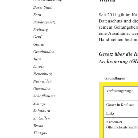
Basel-Stadt
Seit 2011 gilt im Ka
Bern
Datenschutz und die
Bundesgesetz
seinem Geltungsbere
Freiburg
eine Ausnhame, weil 
Genf
Hand «einen bestim
Glarus
Graubünden
Gesetz über die I
Jura
Archivierung (GI
Luzern
Neuenburg
Grundlagen
Nidwalden
Obwalden
Verfassungsrang?
Schaffhausen
Schwyz
Gesetz in Kraft seit
Solothurn
Links
St. Gallen
Kantonaler
Tessin
Öffentlichkeitsbeaufft
Thurgau