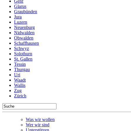
Genf
Glarus
Graubünden
Jura
Luzern
Neuenburg
Nidwalden
Obwalden
Schaffhausen
Schwyz
Solothurn
St. Gallen
Tessin
Thurgau
Uri
Waadt
Wallis
Zug
Zürich
Was wir wollen
Wer wir sind
Unterstützen