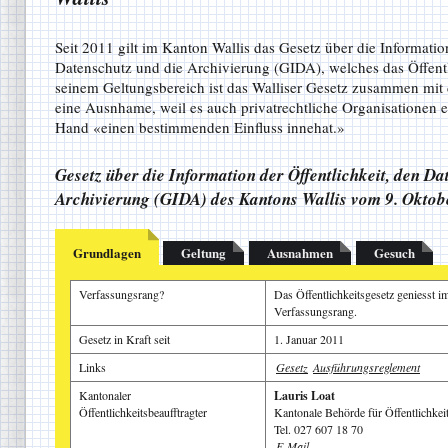
Seit 2011 gilt im Kanton Wallis das Gesetz über die Information
Datenschutz und die Archivierung (GIDA), welches das Öffentli
seinem Geltungsbereich ist das Walliser Gesetz zusammen mit
eine Ausnhame, weil es auch privatrechtliche Organisationen er
Hand «einen bestimmenden Einfluss innehat.»
Gesetz über die Information der Öffentlichkeit, den Da
Archivierung (GIDA) des Kantons Wallis vom 9. Oktob
Grundlagen
Geltung
Ausnahmen
Gesuch
Verfassungsrang?
Das Öffentlichkeitsgesetz geniesst i
Verfassungsrang.
Gesetz in Kraft seit
1. Januar 2011
Links
Gesetz
Ausführun­gsreglemen­t
Kantonaler
Lauris Loat
Öffentlichkeitsbeaufftragter
Kantonale Behörde für Öffentlichkei
Tel. 027 607 18 70
E-Mail