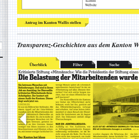
Website
Antrag im Kanton Wallis stellen
Transparenz-Geschichten aus dem Kanton Wa
Überblick
Filter
Suche
Christian Egg, Work, 05.03.2026
Die Belastung der Mitarbeitenden wurde gar nicht untersucht
Die
Zeitung «Work»
sah gestützt auf das Öffentlichkeitsgesetz einen 
Kontrollbericht des Kantons Wallis zur
Stiftung Mitmänsch Oberwal
bekannt, dass der Kanton kein umfassendes Audit durchgeführt hatte
Kontrollbesuch in einigen wenigen Einrichtungen. Aus dem Bericht 
dass nur die Qualität der Betreuung der Bewohnerinnen und Bewohn
Arbeitsbelastung und die Arbeitsbedingungen der Mitarbeitenden wu
untersucht.