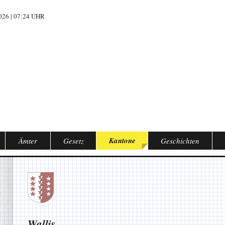
26 | 07:24 UHR
Kantone
Ämter
Gesetz
Geschichten
Wallis