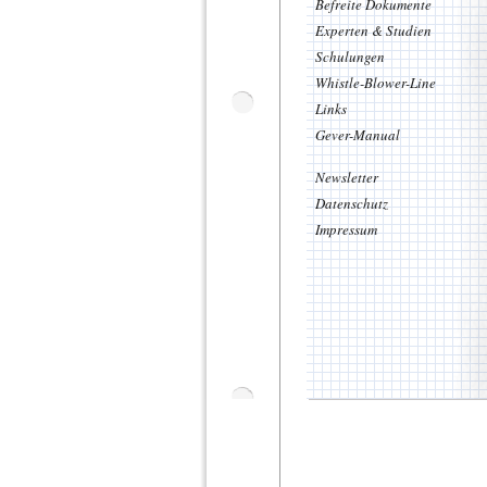
Befreite Dokumente
Link zum Beitrag
Experten & Studien
Schulungen
Mehr
Whistle-Blower-Line
Links
Gever-Manual
Newsletter
Datenschutz
Impressum