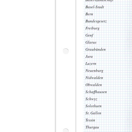
Basel-Stadt
Bern
Bundesgesetz
Freiburg
Genf
Glarus
Graubünden
Jura
Luzern
Neuenburg
Nidwalden
Obwalden
Schaffhausen
Schwyz
Solothurn
St. Gallen
Tessin
Thurgau