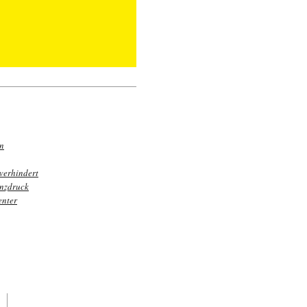
en
verhindert
enzdruck
enter