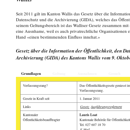
Seit 2011 gilt im Kanton Wallis das Gesetz über die Information
Datenschutz und die Archivierung (GIDA), welches das Öffentli
seinem Geltungsbereich ist das Walliser Gesetz zusammen mit
eine Ausnhame, weil es auch privatrechtliche Organisationen er
Hand «einen bestimmenden Einfluss innehat.»
Gesetz über die Information der Öffentlichkeit, den Da
Archivierung (GIDA) des Kantons Wallis vom 9. Oktob
Grundlagen
Geltung
Ausnahmen
Gesuch
Verfassungsrang?
Das Öffentlichkeitsgesetz geniesst i
Verfassungsrang.
Gesetz in Kraft seit
1. Januar 2011
Links
Gesetz
Ausführun­gsreglemen­t
Kantonaler
Lauris Loat
Öffentlichkeitsbeaufftragter
Kantonale Behörde für Öffentlichkei
Tel. 027 607 18 70
E-Mail