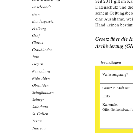
Seit 2011 gilt im Ka
Datenschutz und die
Basel-Stadt
seinem Geltungsbere
Bern
eine Ausnhame, weil 
Bundesgesetz
Hand «einen bestim
Freiburg
Genf
Gesetz über die I
Glarus
Archivierung (GI
Graubünden
Jura
Grundlagen
Luzern
Neuenburg
Verfassungsrang?
Nidwalden
Obwalden
Gesetz in Kraft seit
Schaffhausen
Links
Schwyz
Kantonaler
Solothurn
Öffentlichkeitsbeaufft
St. Gallen
Tessin
Thurgau