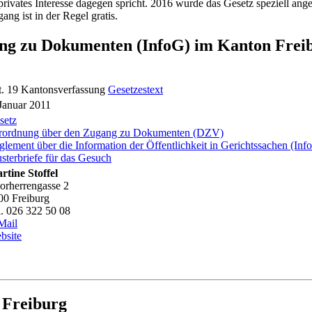
rivates Interesse dagegen spricht. 2016 wurde das Gesetz speziell an
g ist in der Regel gratis.
ang zu Dokumenten (InfoG) im Kanton Frei
t. 19 Kantonsverfassung
Gesetzestext
 Januar 2011
setz
rordnung über den Zugang zu Dokumenten (DZV)
glement über die Information der Öffentlichkeit in Gerichtssachen (I
sterbriefe für das Gesuch
rtine Stoffel
orherrengasse 2
00 Freiburg
l. 026 322 50 08
Mail
bsite
 Freiburg