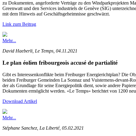
zu Dokumenten, angeforderte Verträge zu den Windparkprojekten Mass
Greenwatt und den Services industriels de Genève (SIG) unterzeic
mit dem Hinweis auf Geschäftsgeheimnisse geschwärzt.
Link zum Beitrag
Mehr...
David Haeberli, Le Temps, 04.11.2021
Le plan éolien fribourgeois accusé de partialité
Gibt es Interessenkonflikte beim Freiburger Energierichtplan? Die Obj
beiden Freiburger Gemeinden La Sonnaz und Vuisternens-devant-Romo
der als Grundlage für seine Energiepolitik dient, sowie andere Papi
Dokumenten ermöglicht werden. «Le Temps» berichtet von 1200 neu g
Download Artikel
Mehr...
Stéphane Sanchez, La Liberté, 05.02.2021