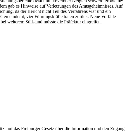
ersuchungsberichte (Mai und November) zeigten schwere Probleme:
zudem gab es Hinweise auf Verletzungen des Amtsgeheimnisses. Auf
uchung, da der Bericht nicht Teil des Verfahrens war und ein
 Gemeinderat; vier Führungskräfte traten zurück. Neue Vorfälle
i weiterem Stillstand müsste die Präfektur eingreifen.
tzt auf das Freiburger Gesetz über die Information und den Zugang