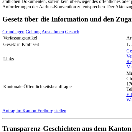
amtlichen Dokumenten, sofern kein überwiegendes öffentliches oder p
Anforderungen der Aarhus-Konvention zu entsprechen. Der Aktenzugan
Gesetz über die Information und den Zug
Grundlagen
Geltung
Ausnahmen
Gesuch
Verfassungsartikel
Ar
Gesetz in Kraft seit
1.
Ge
Ve
Links
Re
Mu
Ma
Ch
17
Kantonale Öffentlichkeitsbeauftragte
Te
E-
We
Antrag im Kanton Freiburg stellen
Transparenz-Geschichten aus dem Kanton