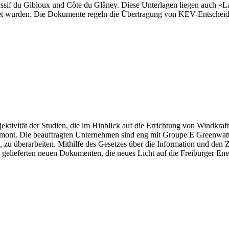
if du Gibloux und Côte du Glâney. Diese Unterlagen liegen auch «La 
hnet wurden. Die Dokumente regeln die Übertragung von KEV-Entschei
ektivität der Studien, die im Hinblick auf die Errichtung von Windkraft
nt. Die beauftragten Unternehmen sind eng mit Groupe E Greenwatt v
ere, zu überarbeiten. Mithilfe des Gesetzes über die Information und
elieferten neuen Dokumenten, die neues Licht auf die Freiburger Ener