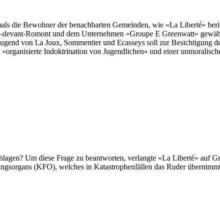
mals die Bewohner der benachbarten Gemeinden, wie «La Liberté» beri
-devant-Romont und dem Unternehmen «Groupe E Greenwatt» gewährt.
ugend von La Joux, Sommentier und Ecasseys soll zur Besichtigung d
«organisierte Indoktrination von Jugendlichen» und einer unmoralische
lagen? Um diese Frage zu beantworten, verlangte «La Liberté» auf Gr
ungsorgans (KFO), welches in Katastrophenfällen das Ruder übernimmt