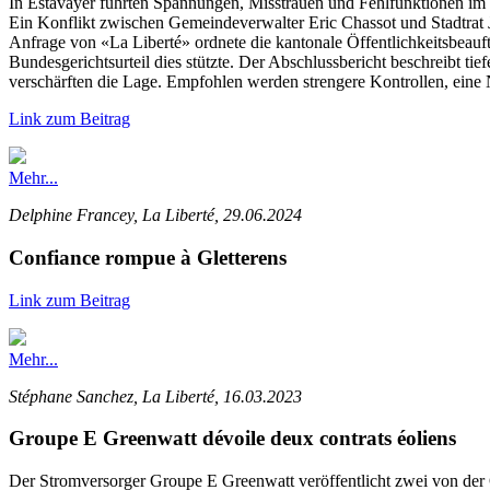
In Estavayer führten Spannungen, Misstrauen und Fehlfunktionen im
Ein Konflikt zwischen Gemeindeverwalter Eric Chassot und Stadtrat 
Anfrage von «La Liberté» ordnete die kantonale Öffentlichkeitsbeauftr
Bundesgerichtsurteil dies stützte. Der Abschlussbericht beschreibt t
verschärften die Lage. Empfohlen werden strengere Kontrollen, eine 
Link zum Beitrag
Mehr...
Delphine Francey, La Liberté, 29.06.2024
Confiance rompue à Gletterens
Link zum Beitrag
Mehr...
Stéphane Sanchez, La Liberté, 16.03.2023
Groupe E Greenwatt dévoile deux contrats éoliens
Der Stromversorger Groupe E Greenwatt veröffentlicht zwei von der 