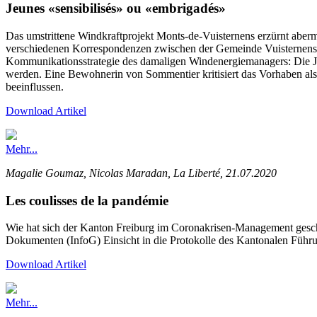
Jeunes «sensibilisés» ou «embrigadés»
Das umstrittene Windkraftprojekt Monts-de-Vuisternens erzürnt aber
verschiedenen Korrespondenzen zwischen der Gemeinde Vuisternens
Kommunikationsstrategie des damaligen Windenergiemanagers: Die J
werden. Eine Bewohnerin von Sommentier kritisiert das Vorhaben als 
beeinflussen.
Download Artikel
Mehr...
Magalie Goumaz, Nicolas Maradan, La Liberté, 21.07.2020
Les coulisses de la pandémie
Wie hat sich der Kanton Freiburg im Coronakrisen-Management gesch
Dokumenten (InfoG) Einsicht in die Protokolle des Kantonalen Führ
Download Artikel
Mehr...