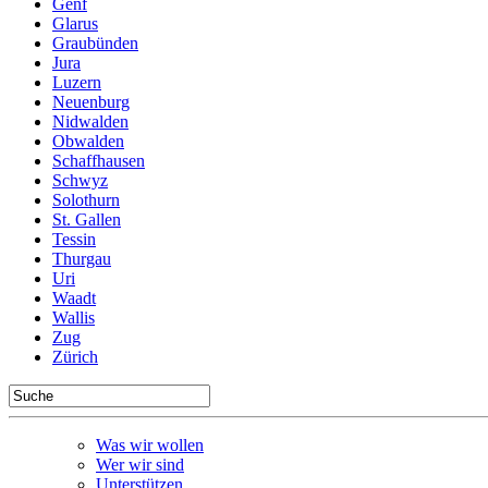
Genf
Glarus
Graubünden
Jura
Luzern
Neuenburg
Nidwalden
Obwalden
Schaffhausen
Schwyz
Solothurn
St. Gallen
Tessin
Thurgau
Uri
Waadt
Wallis
Zug
Zürich
Was wir wollen
Wer wir sind
Unterstützen