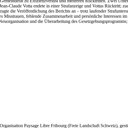
 Gemeinderat zu Effizienzverlust und mehreren Rücktritten. Zwei Unt
Jean-Claude Votta endete in einer Strafanzeige und Vottas Rücktritt; 
agte die Veröffentlichung des Berichts an – trotz laufender Strafunters
iefes Misstrauen, fehlende Zusammenarbeit und persönliche Interessen im
Neuorganisation und die Überarbeitung des Gesetzgebungsprogramms; be
Organisation Paysage Libre Fribourg (Freie Landschaft Schweiz), gestü