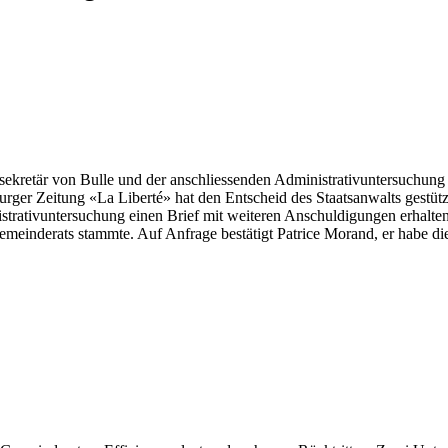
retär von Bulle und der anschliessenden Administrativuntersuchung z
burger Zeitung «La Liberté» hat den Entscheid des Staatsanwalts gestüt
strativuntersuchung einen Brief mit weiteren Anschuldigungen erhalten 
meinderats stammte. Auf Anfrage bestätigt Patrice Morand, er habe di