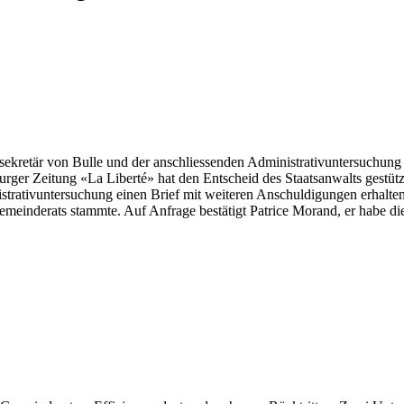
retär von Bulle und der anschliessenden Administrativuntersuchung z
burger Zeitung «La Liberté» hat den Entscheid des Staatsanwalts gestüt
strativuntersuchung einen Brief mit weiteren Anschuldigungen erhalten 
meinderats stammte. Auf Anfrage bestätigt Patrice Morand, er habe di