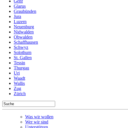
Genf
Glarus
Graubünden
Jura
Luzern
Neuenburg
Nidwalden
Obwalden
Schaffhausen
Schwyz
Solothurn
St. Gallen
Tessin
Thurgau
Uri
Waadt
Wallis
Zug
Zürich
Was wir wollen
Wer wir sind
Unterstützen