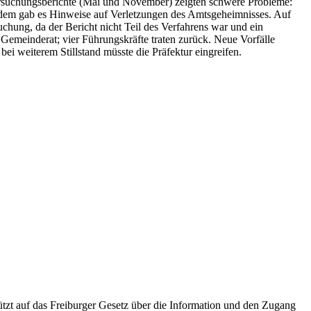
ersuchungsberichte (Mai und November) zeigten schwere Probleme:
zudem gab es Hinweise auf Verletzungen des Amtsgeheimnisses. Auf
uchung, da der Bericht nicht Teil des Verfahrens war und ein
 Gemeinderat; vier Führungskräfte traten zurück. Neue Vorfälle
i weiterem Stillstand müsste die Präfektur eingreifen.
tzt auf das Freiburger Gesetz über die Information und den Zugang