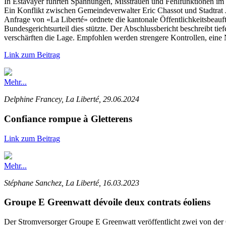
In Estavayer führten Spannungen, Misstrauen und Fehlfunktionen im
Ein Konflikt zwischen Gemeindeverwalter Eric Chassot und Stadtrat 
Anfrage von «La Liberté» ordnete die kantonale Öffentlichkeitsbeauftr
Bundesgerichtsurteil dies stützte. Der Abschlussbericht beschreibt t
verschärften die Lage. Empfohlen werden strengere Kontrollen, eine 
Link zum Beitrag
Mehr...
Delphine Francey, La Liberté, 29.06.2024
Confiance rompue à Gletterens
Link zum Beitrag
Mehr...
Stéphane Sanchez, La Liberté, 16.03.2023
Groupe E Greenwatt dévoile deux contrats éoliens
Der Stromversorger Groupe E Greenwatt veröffentlicht zwei von der 