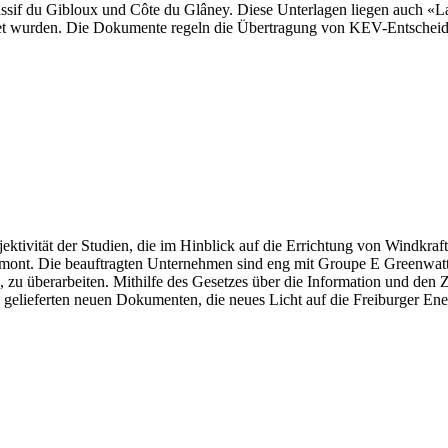
if du Gibloux und Côte du Glâney. Diese Unterlagen liegen auch «La 
hnet wurden. Die Dokumente regeln die Übertragung von KEV-Entschei
ektivität der Studien, die im Hinblick auf die Errichtung von Windkraft
nt. Die beauftragten Unternehmen sind eng mit Groupe E Greenwatt v
ere, zu überarbeiten. Mithilfe des Gesetzes über die Information und
elieferten neuen Dokumenten, die neues Licht auf die Freiburger Ener