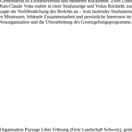
 Gemeinderat zu Effizienzverlust und mehreren Rücktritten. Zwei Unt
Jean-Claude Votta endete in einer Strafanzeige und Vottas Rücktritt; 
agte die Veröffentlichung des Berichts an – trotz laufender Strafunters
iefes Misstrauen, fehlende Zusammenarbeit und persönliche Interessen im
Neuorganisation und die Überarbeitung des Gesetzgebungsprogramms; be
Organisation Paysage Libre Fribourg (Freie Landschaft Schweiz), gestü