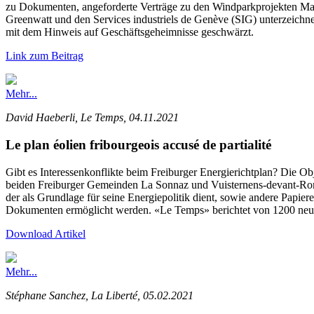
zu Dokumenten, angeforderte Verträge zu den Windparkprojekten Mass
Greenwatt und den Services industriels de Genève (SIG) unterzeic
mit dem Hinweis auf Geschäftsgeheimnisse geschwärzt.
Link zum Beitrag
Mehr...
David Haeberli, Le Temps, 04.11.2021
Le plan éolien fribourgeois accusé de partialité
Gibt es Interessenkonflikte beim Freiburger Energierichtplan? Die Obj
beiden Freiburger Gemeinden La Sonnaz und Vuisternens-devant-Romo
der als Grundlage für seine Energiepolitik dient, sowie andere Papi
Dokumenten ermöglicht werden. «Le Temps» berichtet von 1200 neu g
Download Artikel
Mehr...
Stéphane Sanchez, La Liberté, 05.02.2021