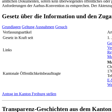
amtlichen Dokumenten, sofern kein überwiegendes öffentliches oder p
Anforderungen der Aarhus-Konvention zu entsprechen. Der Aktenzugan
Gesetz über die Information und den Zug
Grundlagen
Geltung
Ausnahmen
Gesuch
Verfassungsartikel
Ar
Gesetz in Kraft seit
1.
Ge
Ve
Links
Re
Mu
Ma
Ch
17
Kantonale Öffentlichkeitsbeauftragte
Te
E-
We
Antrag im Kanton Freiburg stellen
Transparenz-Geschichten aus dem Kanton