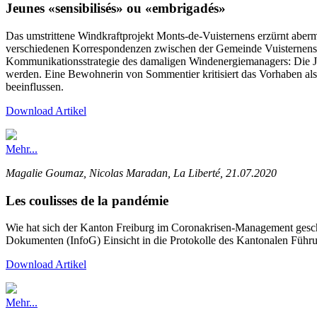
Jeunes «sensibilisés» ou «embrigadés»
Das umstrittene Windkraftprojekt Monts-de-Vuisternens erzürnt aber
verschiedenen Korrespondenzen zwischen der Gemeinde Vuisternens
Kommunikationsstrategie des damaligen Windenergiemanagers: Die J
werden. Eine Bewohnerin von Sommentier kritisiert das Vorhaben als 
beeinflussen.
Download Artikel
Mehr...
Magalie Goumaz, Nicolas Maradan, La Liberté, 21.07.2020
Les coulisses de la pandémie
Wie hat sich der Kanton Freiburg im Coronakrisen-Management gesch
Dokumenten (InfoG) Einsicht in die Protokolle des Kantonalen Führ
Download Artikel
Mehr...