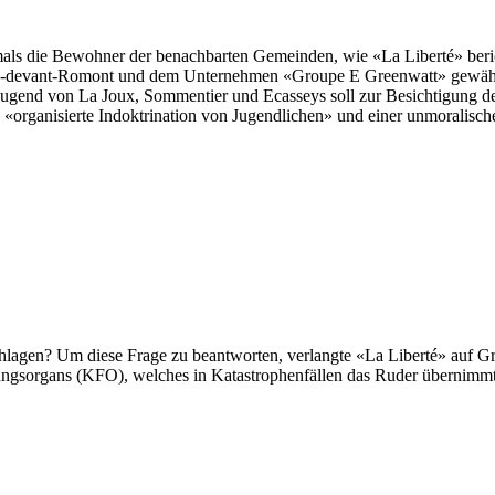
mals die Bewohner der benachbarten Gemeinden, wie «La Liberté» beri
-devant-Romont und dem Unternehmen «Groupe E Greenwatt» gewährt.
ugend von La Joux, Sommentier und Ecasseys soll zur Besichtigung d
«organisierte Indoktrination von Jugendlichen» und einer unmoralische
lagen? Um diese Frage zu beantworten, verlangte «La Liberté» auf Gr
ungsorgans (KFO), welches in Katastrophenfällen das Ruder übernimmt