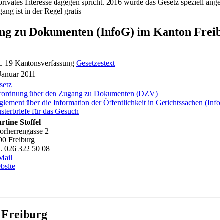
rivates Interesse dagegen spricht. 2016 wurde das Gesetz speziell an
g ist in der Regel gratis.
ang zu Dokumenten (InfoG) im Kanton Frei
t. 19 Kantonsverfassung
Gesetzestext
 Januar 2011
setz
rordnung über den Zugang zu Dokumenten (DZV)
glement über die Information der Öffentlichkeit in Gerichtssachen (I
sterbriefe für das Gesuch
rtine Stoffel
orherrengasse 2
00 Freiburg
l. 026 322 50 08
Mail
bsite
 Freiburg